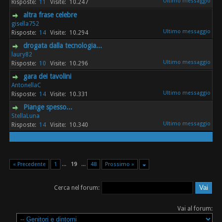
11
10.247
altra frase celebre
gisella752
14
10.294
drogata dalla tecnologia...
laury82
10
10.296
gara dei tavolini
AntonellaC
14
10.331
Piange spesso...
StellaLuna
14
10.340
« Precedente
1
...
19
...
48
Prossimo »
Cerca nel forum:
Vai al forum: