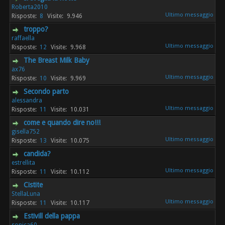
Roberta2010
8
9.946
troppo?
raffaella
12
9.968
The Breast Milk Baby
ax76
10
9.969
Secondo parto
alessandra
11
10.031
come e quando dire no!!!
gisella752
13
10.075
candida?
estrellita
11
10.112
Cistite
StellaLuna
11
10.117
Estivill della pappa