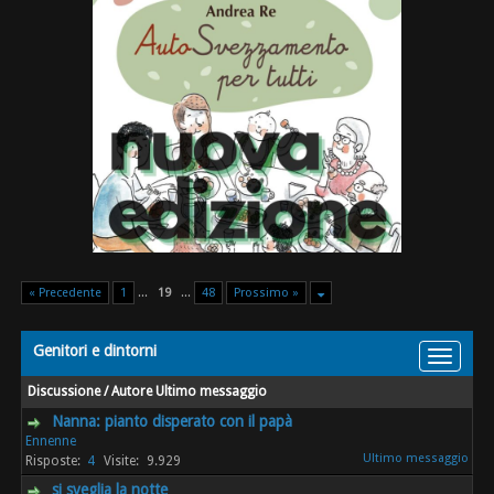
« Precedente
1
...
19
...
48
Prossimo »
Genitori e dintorni
Discussione
/
Autore
Ultimo messaggio
Nanna: pianto disperato con il papà
Ennenne
4
9.929
si sveglia la notte