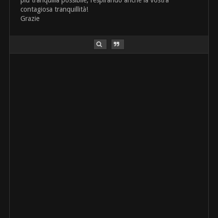
più tranquilla possibile, respirando anche la vostra
contagiosa tranquillità!
Grazie