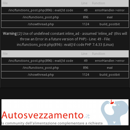
File
Line
Function
/inc/functions_post.php(896) : eval()'d code
49
errorHandler->error
/inc/functions_post.php
896
eval
/showthread.php
1124
build_postbit
Warning
[2] Use of undefined constant inline_ad - assumed 'inline_ad' (this will
throw an Error in a future version of PHP) - Line: 49 - File:
inc/functions_post.php(896) : eval()'d code PHP 7.4.33 (Linux)
File
Line
Function
/inc/functions_post.php(896) : eval()'d code
49
errorHandler->error
/inc/functions_post.php
896
eval
/showthread.php
1124
build_postbit