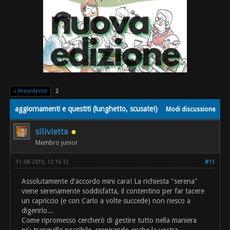
« Precedente
2
aggiornamenti e questiti (lunghetto, scusate!)
Modi discussione
silivietta
Membro junior
31-08-2010, 12:16 12
#11
Assolutamente d'accordo mini cara! La richiesta "serena"
viene serenamente soddisfatta, il contentino per far tacere
un capriccio (e con Carlo a volte succede) non riesco a
digerirlo...
Come ripromesso cercherò di gestire tutto nella maniera