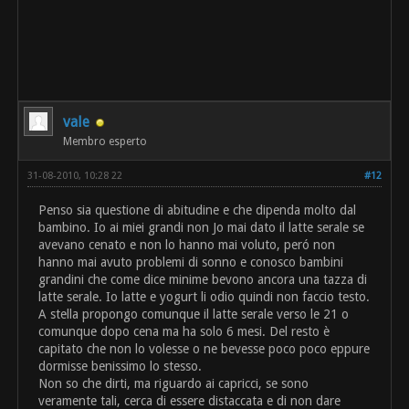
vale
Membro esperto
31-08-2010, 10:28 22
#12
Penso sia questione di abitudine e che dipenda molto dal
bambino. Io ai miei grandi non Jo mai dato il latte serale se
avevano cenato e non lo hanno mai voluto, peró non
hanno mai avuto problemi di sonno e conosco bambini
grandini che come dice minime bevono ancora una tazza di
latte serale. Io latte e yogurt li odio quindi non faccio testo.
A stella propongo comunque il latte serale verso le 21 o
comunque dopo cena ma ha solo 6 mesi. Del resto è
capitato che non lo volesse o ne bevesse poco poco eppure
dormisse benissimo lo stesso.
Non so che dirti, ma riguardo ai capricci, se sono
veramente tali, cerca di essere distaccata e di non dare