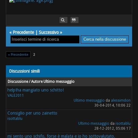
«
Precedente
|
Successivo
»
« Precedente
2
Discussioni simili
Discussione / Autore
Ultimo messaggio
help!ha mangiato uno schitto!
VALE2011
Ultimo messaggio
da
alessimdon
30-04-2014, 10:06 22
Consiglio per uno zainetto
isottablu
Ultimo messaggio
da
isottablu
28-12-2012, 05:06 17
mi sento uno schifo, forse è malata e io ho sottovalutato.