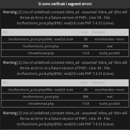
Si sono verificati i seguenti errori:
Warning
[2] Use of undefined constant inline_ad - assumed 'inline_ad' (this will
throw an Error in a future version of PHP) - Line: 58 - File:
inc/functions_post.php(896) : eval()'d code PHP 7.4.33 (Linux)
File
Line
Function
/inc/functions_post.php(896) : eval()'d code
58
errorHandler->error
/inc/functions_post.php
896
eval
/showthread.php
1124
build_postbit
Warning
[2] Use of undefined constant inline_ad - assumed 'inline_ad' (this will
throw an Error in a future version of PHP) - Line: 49 - File:
inc/functions_post.php(896) : eval()'d code PHP 7.4.33 (Linux)
File
Line
Function
/inc/functions_post.php(896) : eval()'d code
49
errorHandler->error
/inc/functions_post.php
896
eval
/showthread.php
1124
build_postbit
Warning
[2] Use of undefined constant inline_ad - assumed 'inline_ad' (this will
throw an Error in a future version of PHP) - Line: 49 - File:
inc/functions_post.php(896) : eval()'d code PHP 7.4.33 (Linux)