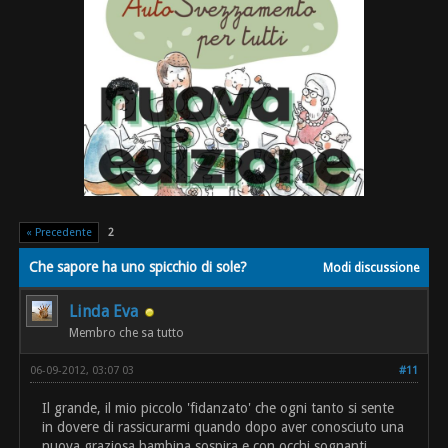
« Precedente
2
Che sapore ha uno spicchio di sole?
Modi discussione
Linda Eva
Membro che sa tutto
06-09-2012, 03:07 03
#11
Il grande, il mio piccolo 'fidanzato' che ogni tanto si sente
in dovere di rassicurarmi quando dopo aver conosciuto una
nuova graziosa bambina sospira e con occhi sognanti