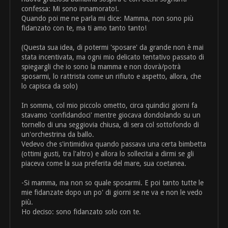
confessa: Mi sono innamorato!.
Quando poi me ne parla mi dice: Mamma, non sono più
fidanzato con te, ma ti amo tanto tanto!
(Questa sua idea, di potermi 'sposare' da grande non è mai
stata incentivata, ma ogni mio delicato tentativo passato di
spiegargli che io sono la mamma e non dovrà/potrà
sposarmi, lo rattrista come un rifiuto e aspetto, allora, che
lo capisca da solo)
In somma, col mio piccolo ometto, circa quindici giorni fa
stavamo 'confidandoci' mentre giocava dondolando su un
tornello di una seggiovia chiusa, di sera col sottofondo di
un'orchestrina da ballo.
Vedevo che s'intimidiva quando passava una certa bimbetta
(ottimi gusti, tra l'altro) e allora lo sollecitai a dirmi se gli
piaceva come la sua preferita del mare, sua coetanea.
-Si mamma, ma non so quale sposarmi. E poi tanto tutte le
mie fidanzate dopo un po' di giorni se ne va e non le vedo
più.
Ho deciso: sono fidanzato solo con te.