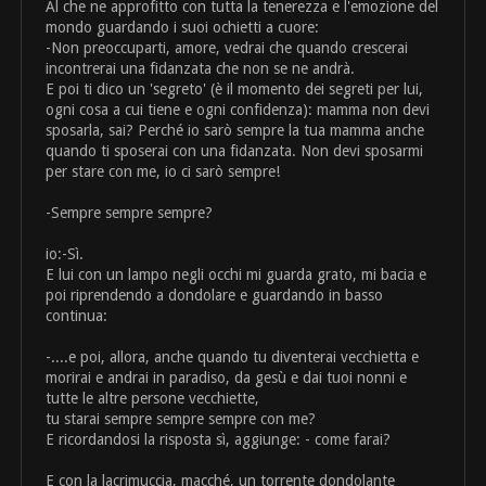
Al che ne approfitto con tutta la tenerezza e l'emozione del
mondo guardando i suoi ochietti a cuore:
-Non preoccuparti, amore, vedrai che quando crescerai
incontrerai una fidanzata che non se ne andrà.
E poi ti dico un 'segreto' (è il momento dei segreti per lui,
ogni cosa a cui tiene e ogni confidenza): mamma non devi
sposarla, sai? Perché io sarò sempre la tua mamma anche
quando ti sposerai con una fidanzata. Non devi sposarmi
per stare con me, io ci sarò sempre!
-Sempre sempre sempre?
io:-Sì.
E lui con un lampo negli occhi mi guarda grato, mi bacia e
poi riprendendo a dondolare e guardando in basso
continua:
-....e poi, allora, anche quando tu diventerai vecchietta e
morirai e andrai in paradiso, da gesù e dai tuoi nonni e
tutte le altre persone vecchiette,
tu starai sempre sempre sempre con me?
E ricordandosi la risposta sì, aggiunge: - come farai?
E con la lacrimuccia, macché, un torrente dondolante