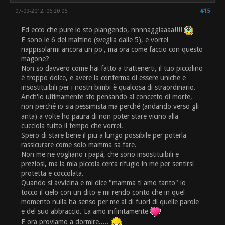
07-09-2012, 06:20 06
#15
Ed ecco che pure io sto piangendo, nnnnaggiaaaa!!!!
E sono le 6 del mattino (sveglia dalle 5), e vorrei
riappisolarmi ancora un po', ma ora come faccio con questo
magone?
Non so davvero come hai fatto a trattenerti, il tuo piccolino
è troppo dolce, e avere la conferma di essere uniche e
insostituibili per i nostri bimbi è qualcosa di straordinario.
Anch'io ultimamente sto pensando al concetto di morte,
non perché io sia pessimista ma perché (andando verso gli
anta) a volte ho paura di non poter stare vicino alla
cucciola tutto il tempo che vorrei.
Spero di stare bene il piu a lungo possibile per poterla
rassicurare come solo mamma sa fare.
Non me ne vogliano i papá, che sono insostituibili e
preziosi, ma la mia piccola cerca rifugio in me per sentirsi
protetta e coccolata.
Quando si avvicina e mi dice "mamma ti amo tanto" io
tocco il cielo con un dito e mi rendo conto che in quel
momento nulla ha senso per me al di fuori di quelle parole
e del suo abbraccio. La amo infinitamente
E ora proviamo a dormire.....