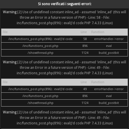
Si sono verificati i seguenti errori:
Warning
[2] Use of undefined constant inline_ad - assumed 'inline_ad' (this will
throw an Error in a future version of PHP) - Line: 58 - File:
inc/functions_post.php(896) : eval()'d code PHP 7.4.33 (Linux)
File
Line
Function
/inc/functions_post.php(896) : eval()'d code
58
errorHandler->error
/inc/functions_post.php
896
eval
/showthread.php
1124
build_postbit
Warning
[2] Use of undefined constant inline_ad - assumed 'inline_ad' (this will
throw an Error in a future version of PHP) - Line: 49 - File:
inc/functions_post.php(896) : eval()'d code PHP 7.4.33 (Linux)
File
Line
Function
/inc/functions_post.php(896) : eval()'d code
49
errorHandler->error
/inc/functions_post.php
896
eval
/showthread.php
1124
build_postbit
Warning
[2] Use of undefined constant inline_ad - assumed 'inline_ad' (this will
throw an Error in a future version of PHP) - Line: 49 - File:
inc/functions_post.php(896) : eval()'d code PHP 7.4.33 (Linux)