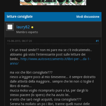
letture consigliate
Modi discussione
laury82
Membro esperto
15-08-2013, 08:37 20
#1
c'è un tread simile?? non mi pare ma se c'è indicatemelo..
abbiamo già visto l'interessante post sulle letture dei
bimbi..
http://www.autosvezzamento.it/libri-per-...da-1-
anno/
ma voi che libri consigliate???
riesco a leggere poco al mio 6mesenne... è sempre distratto
dalle attività della maggiore.. sempre che lei non ci toglie il
libro di mano...
mucca moka voglio ricomprarlo pure a lui, per dargli lo
stesso piacere (lo spero) che ha avuto lei..
e visto che sarò negli acquisti, cosa consigliate???
Serena ha mollato un po i libri, tranne quelli nuovi delle