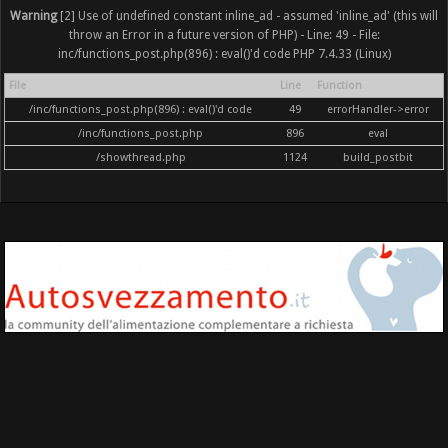
Warning
[2] Use of undefined constant inline_ad - assumed 'inline_ad' (this will
throw an Error in a future version of PHP) - Line: 49 - File:
inc/functions_post.php(896) : eval()'d code PHP 7.4.33 (Linux)
File
Line
Function
/inc/functions_post.php(896) : eval()'d code
49
errorHandler->error
/inc/functions_post.php
896
eval
/showthread.php
1124
build_postbit