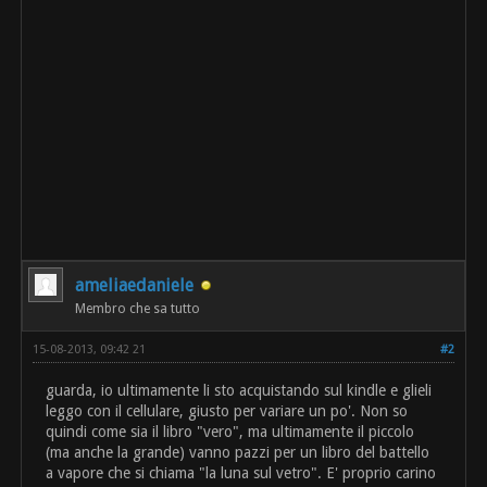
ameliaedaniele
Membro che sa tutto
15-08-2013, 09:42 21
#2
guarda, io ultimamente li sto acquistando sul kindle e glieli
leggo con il cellulare, giusto per variare un po'. Non so
quindi come sia il libro "vero", ma ultimamente il piccolo
(ma anche la grande) vanno pazzi per un libro del battello
a vapore che si chiama "la luna sul vetro". E' proprio carino