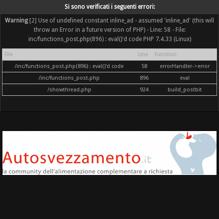
Si sono verificati i seguenti errori:
Warning
[2] Use of undefined constant inline_ad - assumed 'inline_ad' (this will
throw an Error in a future version of PHP) - Line: 58 - File:
inc/functions_post.php(896) : eval()'d code PHP 7.4.33 (Linux)
File
Line
Function
/inc/functions_post.php(896) : eval()'d code
58
errorHandler->error
/inc/functions_post.php
896
eval
/showthread.php
924
build_postbit