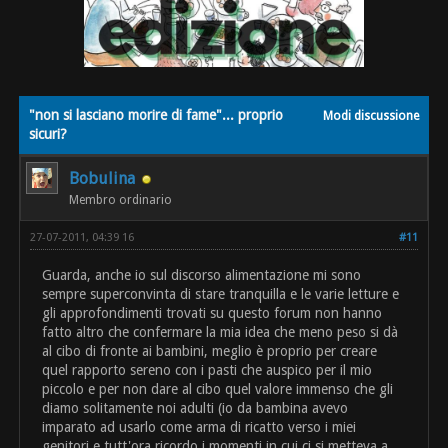
"non si lasciano morire di fame"... proprio
Modi discussione
sicuri?
Bobulina
Membro ordinario
27-07-2011, 04:39 16
#11
Guarda, anche io sul discorso alimentazione mi sono
sempre superconvinta di stare tranquilla e le varie letture e
gli approfondimenti trovati su questo forum non hanno
fatto altro che confermare la mia idea che meno peso si dà
al cibo di fronte ai bambini, meglio è proprio per creare
quel rapporto sereno con i pasti che auspico per il mio
piccolo e per non dare al cibo quel valore immenso che gli
diamo solitamente noi adulti (io da bambina avevo
imparato ad usarlo come arma di ricatto verso i miei
genitori e tutt'ora ricordo i momenti in cui ci si metteva a