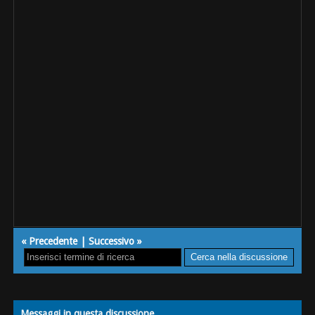
«
Precedente
|
Successivo
»
Messaggi in questa discussione