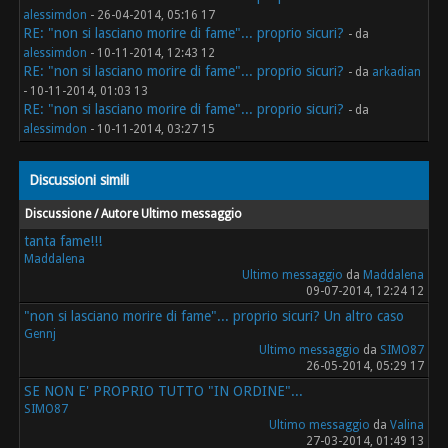
alessimdon
- 26-04-2014, 05:16 17
RE: "non si lasciano morire di fame"... proprio sicuri?
- da
alessimdon
- 10-11-2014, 12:43 12
RE: "non si lasciano morire di fame"... proprio sicuri?
- da
arkadian
- 10-11-2014, 01:03 13
RE: "non si lasciano morire di fame"... proprio sicuri?
- da
alessimdon
- 10-11-2014, 03:27 15
Discussioni simili
Discussione / Autore
Ultimo messaggio
tanta fame!!!
Maddalena
Ultimo messaggio
da
Maddalena
09-07-2014, 12:24 12
"non si lasciano morire di fame"... proprio sicuri? Un altro caso
Gennj
Ultimo messaggio
da
SIMO87
26-05-2014, 05:29 17
SE NON E' PROPRIO TUTTO "IN ORDINE"...
SIMO87
Ultimo messaggio
da
Valina
27-03-2014, 01:49 13