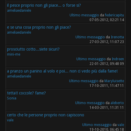
il pesce proprio non gli piace... o forse si?
ameliaedaniele
Ultimo messaggio
da
federicapitu
07-05-2012, 02:21 14
e se una cosa proprio non gli piace?
ameliaedaniele
Ultimo messaggio
da
Irenotta
27-03-2012, 11:07 23
prosciutto cotto...siete sicuri?
mini-me
Ultimo messaggio
da
Indreen
22-01-2012, 09:48 09
a pranzo un panino al volo e poi... non ci vedo più dalla fame!
ameliaedaniele
Ultimo messaggio
da
Maryluisette
17-10-2011, 11:47 11
tetta!! coccole? fame?
Sonia
Ultimo messaggio
da
aleberto
14-03-2011, 11:31 11
certo che le persone proprio non capiscono
vale
Ultimo messaggio
da
vale
19-10-2010, 06:45 18