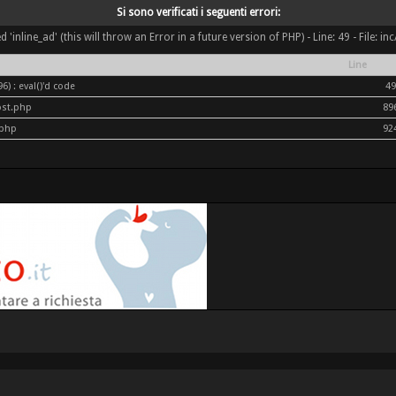
Si sono verificati i seguenti errori:
inline_ad' (this will throw an Error in a future version of PHP) - Line: 49 - File: i
Line
) : eval()'d code
49
ost.php
89
.php
92