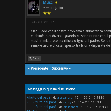
Musci
Membro junior
31-03-2018, 05:18 17
Ciao, vedo che il nostro problema è abbastanza comun
e, ahimè, nidi diversi. Quando ci sono riunite con il 
mesi, in mia presenza rifiuta o ignora il padre. Se i
sempre uscire di casa, spesso tra le urla disperate de
Cerca
«
Precedente
|
Successivo
»
Messaggi in questa discussione
Rifiuto del papà
- da
alessandra
- 15-11-2012, 10:54 10
RE: Rifiuto del papà
- da
cancy
- 15-11-2012, 11:13 11
RE: Rifiuto del papà
- da
alessandra
- 15-11-2012, 01:14 13