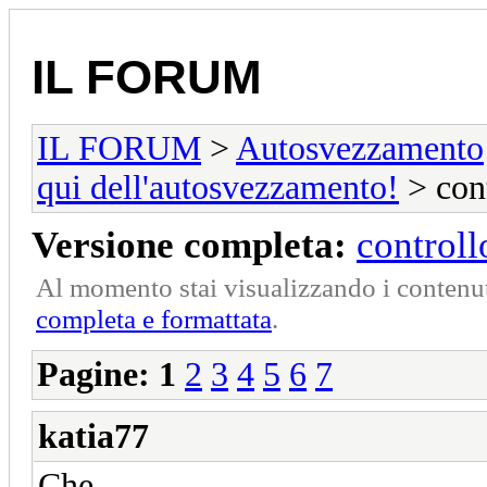
IL FORUM
IL FORUM
>
Autosvezzamento
qui dell'autosvezzamento!
> cont
Versione completa:
controll
Al momento stai visualizzando i contenut
completa e formattata
.
Pagine:
1
2
3
4
5
6
7
katia77
Che