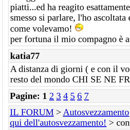
piatti...ed ha reagito esattament
smesso si parlare, l'ho ascoltat
come volevamo!
per fortuna il mio compagno è a
katia77
A distanza di giorni ( e con il v
resto del mondo CHI SE NE FREGA
Pagine:
1
2
3
4
5
6
7
IL FORUM
>
Autosvezzamento
qui dell'autosvezzamento!
> cont