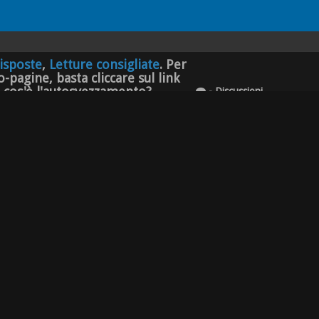
isposte
,
Letture consigliate
. Per
-pagine, basta cliccare sul link
e cos'è l'autosvezzamento?
- Discussioni
- Messaggi
formazioni di base per chi deve cominciare:
Cos'è
,
ate
. Per aprire direttamente una delle sotto-pagine,
78 Discussioni
704 Messaggi
ati etc.
1.020 Discussioni
conoscere dagli altri utenti del forum. Chi siamo
6.976 Messaggi