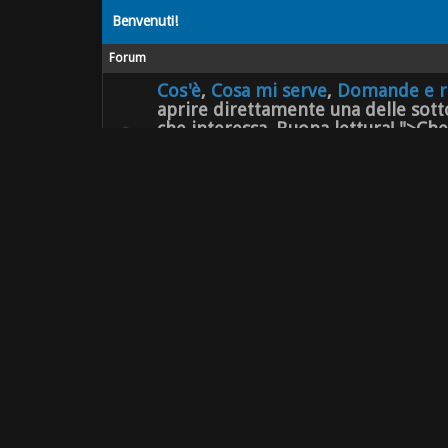
Benvenuti!
Forum
Cos'è
,
Cosa mi serve
,
Domande e r
aprire direttamente una delle sotto
che interessa. Buona lettura! ">Ch
Si apre nella sezione del blog contenente tutte le in
Cosa mi serve
,
Domande e risposte
,
Letture consigli
basta cliccare sul link che interessa. Buona lettura!
Come funziona questo forum?
Ecco qualche spiegazione per inserire immagini, alleg
Presentiamoci!
Poche parole bastano per rompere il ghiaccio e farsi 
e cosa ci ha portate fin qui?
(7 visitatori)
Autosvezzamento
Forum