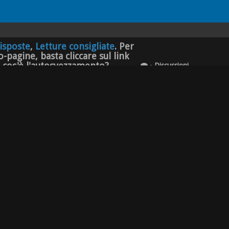
isposte
,
Letture consigliate
. Per
-pagine, basta cliccare sul link
e cos'è l'autosvezzamento?
- Discussioni
- Messaggi
formazioni di base per chi deve cominciare:
Cos'è
,
ate
. Per aprire direttamente una delle sotto-pagine,
78 Discussioni
704 Messaggi
ati etc.
(2 visitatori)
1.020 Discussioni
conoscere dagli altri utenti del forum. Chi siamo
6.976 Messaggi