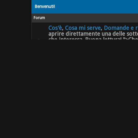
Benvenuti!
Forum
Cos'è
,
Cosa mi serve
,
Domande e r
aprire direttamente una delle sotto
che interessa. Buona lettura! ">Ch
Si apre nella sezione del blog contenente tutte le in
Cosa mi serve
,
Domande e risposte
,
Letture consigli
basta cliccare sul link che interessa. Buona lettura!
Come funziona questo forum?
Ecco qualche spiegazione per inserire immagini, alleg
Presentiamoci!
Poche parole bastano per rompere il ghiaccio e farsi 
e cosa ci ha portate fin qui?
(91 visitatori)
Autosvezzamento
Forum