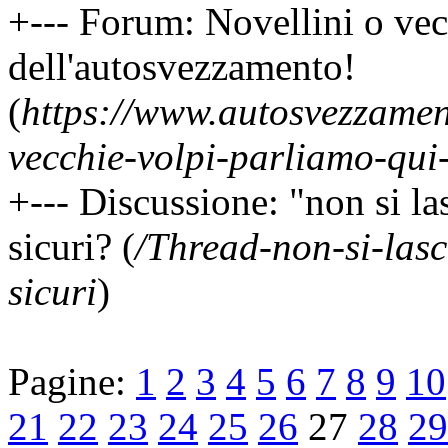
+--- Forum: Novellini o vec
dell'autosvezzamento!
(
https://www.autosvezzamen
vecchie-volpi-parliamo-qui
+--- Discussione: "non si la
sicuri? (
/Thread-non-si-las
sicuri
)
Pagine:
1
2
3
4
5
6
7
8
9
10
21
22
23
24
25
26
27
28
29