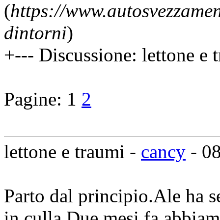
(
https://www.autosvezzamen
dintorni
)
+--- Discussione: lettone e 
Pagine:
1
2
lettone e traumi -
cancy
- 0
Parto dal principio.Ale ha s
in culla.Due mesi fa abbiam