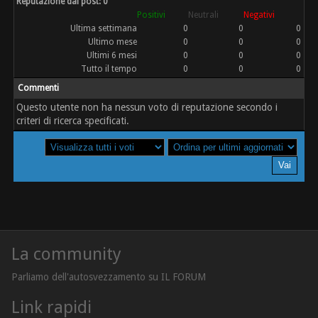
Reputazione dai post: 0
Positivi
Neutrali
Negativi
Ultima settimana
0
0
0
Ultimo mese
0
0
0
Ultimi 6 mesi
0
0
0
Tutto il tempo
0
0
0
Commenti
Questo utente non ha nessun voto di reputazione secondo i
criteri di ricerca specificati.
La community
Parliamo dell'autosvezzamento su IL FORUM
Link rapidi