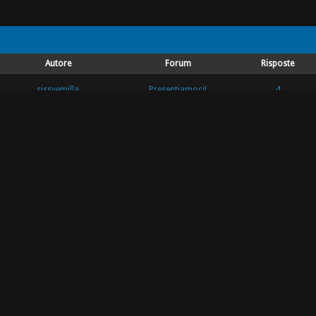
Autore
Forum
Risposte
4
sissyemilla
Presentiamoci!
2
sissyemilla
Genitori e dintorni
48
sissyemilla
Genitori e dintorni