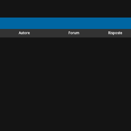
Autore
Forum
Risposte
Piccoli autosvezzanti
2
eralognis
crescono
Piccoli autosvezzanti
ication
16
eralognis
crescono
Piccoli autosvezzanti
16
eralognis
crescono