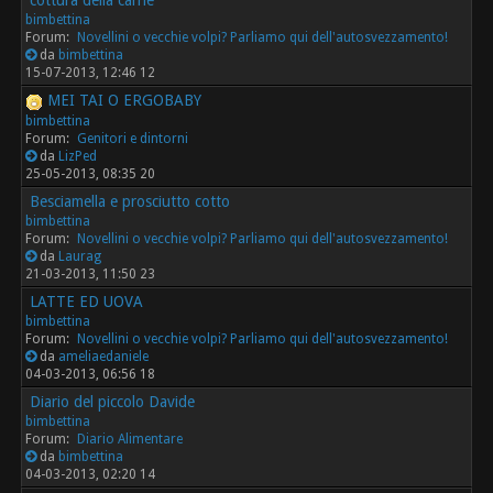
cottura della carne
bimbettina
Novellini o vecchie volpi? Parliamo qui dell'autosvezzamento!
da
bimbettina
15-07-2013, 12:46 12
MEI TAI O ERGOBABY
bimbettina
Genitori e dintorni
da
LizPed
25-05-2013, 08:35 20
Besciamella e prosciutto cotto
bimbettina
Novellini o vecchie volpi? Parliamo qui dell'autosvezzamento!
da
Laurag
21-03-2013, 11:50 23
LATTE ED UOVA
bimbettina
Novellini o vecchie volpi? Parliamo qui dell'autosvezzamento!
da
ameliaedaniele
04-03-2013, 06:56 18
Diario del piccolo Davide
bimbettina
Diario Alimentare
da
bimbettina
04-03-2013, 02:20 14