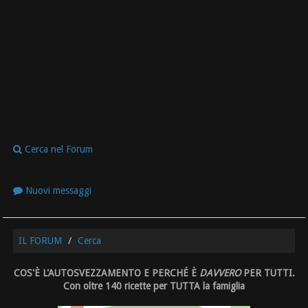
Cerca nel Forum
Nuovi messaggi
IL FORUM
Cerca
COS'È L'AUTOSVEZZAMENTO E PERCHÉ È
DAVVERO
PER TUTTI.
Con oltre 140 ricette per TUTTA la famiglia