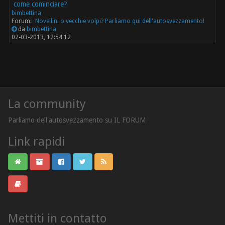
come cominciare?
bimbettina
Novellini o vecchie volpi? Parliamo qui dell'autosvezzamento!
da
bimbettina
02-03-2013, 12:54 12
La community
Parliamo dell'autosvezzamento su IL FORUM
Link rapidi
Mettiti in contatto