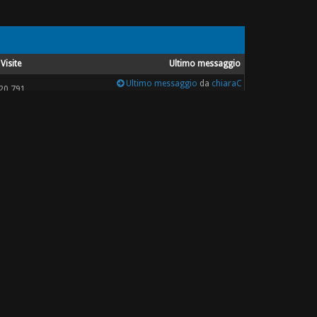
Visite
Ultimo messaggio
Ultimo messaggio
da
chiaraC
20.791
19-03-2013, 07:00 19
Ultimo messaggio
da
gisella752
6.230
08-12-2012, 03:06 15
Ultimo messaggio
da
CeryVale
5.340
01-08-2012, 01:38 13
Ultimo messaggio
da
cancy
4.467
25-07-2012, 05:39 17
Ultimo messaggio
da
mammafra
5.030
08-07-2012, 12:43 12
Ultimo messaggio
da
Laurag
21.604
23-06-2012, 09:16 21
Ultimo messaggio
da
emilia
8.498
22-06-2012, 09:40 09