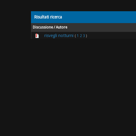
Risultati ricerca
Discussione
/
Autore
risvegli notturni
(
1
2
3
)
annabixx
la soglia dell'anno
annabixx
denti e cambiamenti
annabixx
vomito
annabixx
"la pappa è facile" di Giorgia Cozza e Maria F. Agn
annabixx
pianto disperato
(
1
2
)
annabixx
rigurgito o vomito?
(
1
2
)
annabixx