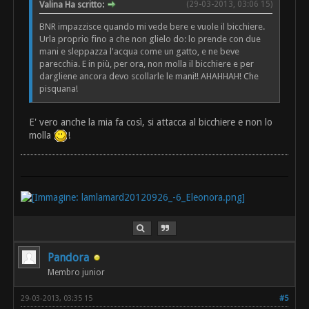
Valina Ha scritto:
(29-03-2013, 03:06 15)
BNR impazzisce quando mi vede bere e vuole il bicchiere.
Urla proprio fino a che non glielo do: lo prende con due
mani e sleppazza l'acqua come un gatto, e ne beve
parecchia. E in più, per ora, non molla il bicchiere e per
dargliene ancora devo scollarle le mani!! AHAHHAH! Che
pisquana!
E' vero anche la mia fa così, si attacca al bicchiere e non lo
molla
!
Pandora
Membro junior
29-03-2013, 03:35 15
#5