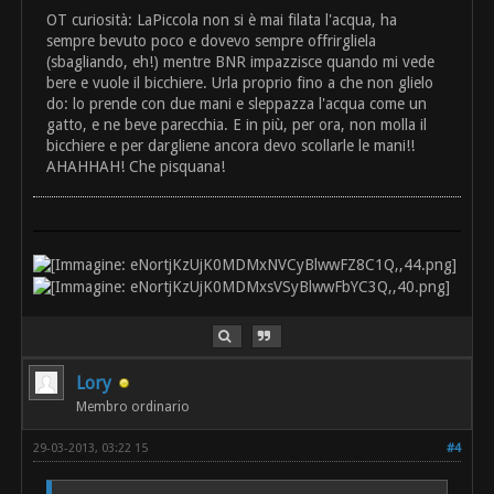
OT curiosità: LaPiccola non si è mai filata l'acqua, ha
sempre bevuto poco e dovevo sempre offrirgliela
(sbagliando, eh!) mentre BNR impazzisce quando mi vede
bere e vuole il bicchiere. Urla proprio fino a che non glielo
do: lo prende con due mani e sleppazza l'acqua come un
gatto, e ne beve parecchia. E in più, per ora, non molla il
bicchiere e per dargliene ancora devo scollarle le mani!!
AHAHHAH! Che pisquana!
Lory
Membro ordinario
29-03-2013, 03:22 15
#4