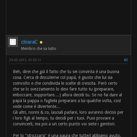
chiaraC
Membro che sa tutto
29-03-2013, 01:50 13
#2
Beh, direi che giá il fatto che tu sei convinta é una buona
cosa. Cerca di discuterne col papá, é giusto che lui sia
coinvolto e che condivida le scelte di crescita. Peró certo
che se lo svezzamento lo devi fare tutto tu (preparare,
imboccare, sopportare....) allora decidi tu. Se no fai dare al
papá la pappa o fagliela preparare a lui qualche volta, cosí
vede come é divertente...
Gli altri, nonni & co, lasciali parlare, loro avranno deciso per
i loro figli al tempo, tu decidi per i tuoi. Puoi provare a
convincerli, ma poi a un certo punto voi siete i genitori.
Per lo "strozzarsi" é una paura che tutte/i abbiamo avuto.