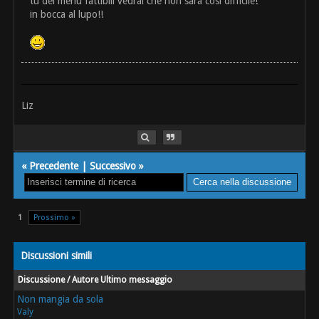
tu dei menù fattibili vedrai che non sarà così difficile!
in bocca al lupo!!
Liz
«
Precedente
|
Successivo
»
1
Prossimo »
Discussioni simili
Discussione / Autore
Ultimo messaggio
Non mangia da sola
Valy