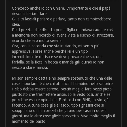
Concordo anche io con Chiara. L'importante è che il papà
riesca a lasciarti fare.
Gli altri lasciali parlare e parlare, tanto non cambierebbero
idea.
Per i pezzi... che dirti. La prima figlia ci andava cauta e così
a memoria non ricordo di averla vista a rischio di strozzarsi,
ricordo che ero molto serena.
Ora, con la seconda che sta iniziando, mi sento più
apprensiva. Forse anche perché lei è un tipo
incredibilmente deciso e se deve provare che so, una
farfalla, se la ficca in bocca e manda giù quindi io non
riesco a stare manza.
Mi son sempre detta e ho sempre sostenuto che una delle
cose importanti è che chi affianca il bambino nello scoprire
il cibo debba essere sereno, perciò meglio fare pezzi piccoli
piuttosto che trasmettere ansia. Io la vedo così, anche se
potrebbe essere opinabile. Farò così con BNR, lo sto già
facendo. Alcune cose gliele lascio, tipo i grissini che si
spappolano o i minibrezel che girano per casa in questi
giorni, ma le altre cose gliele spezzetto. Vivo molto meglio il
momento del pasto.