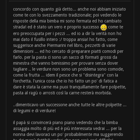
concordo con quanto già detto... anche noi abbiam iniziato
come te con lo svezzamento tradizionale; poi vedendo le
risposte della mia bimba mi sono fermata ed ho cambiato
strada! ed è stato un vero e proprio successo
come te
ero preoccupata per i pezzi ... ed io a dir la verità non ho
mai dato il fusillo intero :/ troppa ansia! ho fatto, come
suggerisce anche Piermarini nel libro, pezzetti di varie
dimensioni ... ed ho cercato di preparare piatti comodi per
farlo. per la pasta ci sono un sacco di formati grossi da
minestra che vanno benissimo per provare senza dover
tagliare .. le verdure non sono un problema sono comode,
come la frutta ... idem il pesce che si "disintegra" con la
forchetta. l'unica cosa che io ho fatto un po' di fatica a
dare è stata la carne ma puoi tranquillamente fare polpette,
pasta al ragù o arrosti così la carne resterà morbida.
..dimenticavo un successone anche tutte le altre polpette ...
di legumi e di verdure!
il papà si convincerà piano piano vedendo che la bimba
assaggia molto di più ed è più interessata vedrai ... per la
nonna devi lavoraci un po' probabilmente ma suggerendo