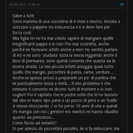
29-03-2013, 12:46 12
#1
Salve a tutti
Sono mamma di una cucciolina di 6 mesi e mezzo, iniziata a
svezzare a pappine tra insicurezza e il si deve fare per
forza così!
Mia figlia nn ne ha mai voluto sapere di mangiare quelle
insignificanti pappe e io non l'ho mai costretta, anche
perché mi facevano schifo anche a me!! Ho sentito parlare
di AS e mi sono 'studiata' tutta la teoria leggendo anche il
libro di piermarini, sono quindi convinta che questa sia la
nostra strada, La mia piccola infatti assaggia quasi tutto
quello che mangio, pezzettini di pasta, carne, verdure...
Anche se spesso provo a prepararle un po' di pastina che
lei puntualmente lascia a metà... Il mio problema è che
nessuno è convinto mi dicono tutti di insistere e io non
voglio!! Poi è capitato che le poche volte che le ho lasciato
del cibo in mano tipo pane o un pezzo di pera o un fusillo
si stesse strozzando :/ io ho perso 10 anni di vita e quindi
chi mangia con noi ( genitori e/o marito) mi hanno ribadito
quanto sia pericoloso...
Come faccio ad evitarlo?
Io per adesso do pezzettini piccolini, lei si fa imboccare, ma