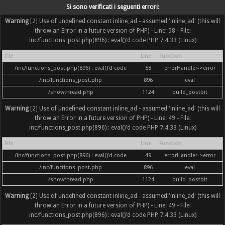
Si sono verificati i seguenti errori:
Warning
[2] Use of undefined constant inline_ad - assumed 'inline_ad' (this will
throw an Error in a future version of PHP) - Line: 58 - File:
inc/functions_post.php(896) : eval()'d code PHP 7.4.33 (Linux)
File
Line
Function
/inc/functions_post.php(896) : eval()'d code
58
errorHandler->error
/inc/functions_post.php
896
eval
/showthread.php
1124
build_postbit
Warning
[2] Use of undefined constant inline_ad - assumed 'inline_ad' (this will
throw an Error in a future version of PHP) - Line: 49 - File:
inc/functions_post.php(896) : eval()'d code PHP 7.4.33 (Linux)
File
Line
Function
/inc/functions_post.php(896) : eval()'d code
49
errorHandler->error
/inc/functions_post.php
896
eval
/showthread.php
1124
build_postbit
Warning
[2] Use of undefined constant inline_ad - assumed 'inline_ad' (this will
throw an Error in a future version of PHP) - Line: 49 - File:
inc/functions_post.php(896) : eval()'d code PHP 7.4.33 (Linux)