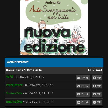
Administrators
Nome utente / Ultima visita
MP / Email
ax76
-
05-04-2016, 05:01 17
Email
MP
Pierf_mars
-
08-03-2021, 07:23 19
Email
MP
Sostenibile
-
04-06-2013, 11:48 11
Email
MP
testhosting
-
01-02-2019, 11:31 11
Email
MP