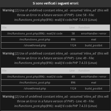
Si sono verificati i seguenti errori:
Warning
[2] Use of undefined constant inline_ad - assumed 'inline_ad' (this will
throw an Error in a future version of PHP) - Line: 58 - File:
inc/functions_post.php(896) : eval()'d code PHP 7.4.33 (Linux)
File
Line
Function
/inc/functions_post.php(896) : eval()'d code
58
errorHandler->error
/inc/functions_post.php
896
eval
/showthread.php
1124
build_postbit
Warning
[2] Use of undefined constant inline_ad - assumed 'inline_ad' (this will
throw an Error in a future version of PHP) - Line: 49 - File:
inc/functions_post.php(896) : eval()'d code PHP 7.4.33 (Linux)
File
Line
Function
/inc/functions_post.php(896) : eval()'d code
49
errorHandler->error
/inc/functions_post.php
896
eval
/showthread.php
1124
build_postbit
Warning
[2] Use of undefined constant inline_ad - assumed 'inline_ad' (this will
throw an Error in a future version of PHP) - Line: 49 - File:
inc/functions_post.php(896) : eval()'d code PHP 7.4.33 (Linux)