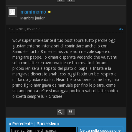
mamimomo
Membro junior
18-08-2013, 05:20 17
#7
wow super interesante il tuo post sopra tutto perche oggi
giustamente ho intenzioni di cominciare anche io con
Samuele. lui ha 8 mesi e mezzo e non ne vole sapere di
mangiare pappe, io ormai disperata vedendo che va.avanti
solo con latte cercavo una idea è ho trovato il forum!
propio ieri sera a scipato del plato di papa la fritata e la
mangiava disperato ahah! cosi oggi faccio un bel respiro e
mi faccio guidare da lui. Neanche io so bene come fare, mio
primo figlio mangiava da manuale per fino le pietre. come
sta andando a te? e si manggia pochino vai col latte subito
o spetti sempre lui? Graziee
«
Precedente
|
Successivo
»