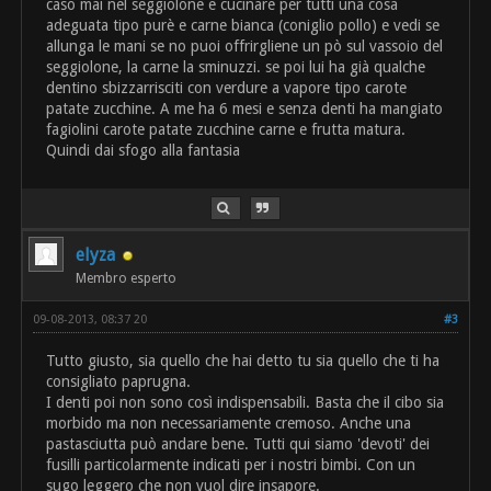
caso mai nel seggiolone e cucinare per tutti una cosa
adeguata tipo purè e carne bianca (coniglio pollo) e vedi se
allunga le mani se no puoi offrirgliene un pò sul vassoio del
seggiolone, la carne la sminuzzi. se poi lui ha già qualche
dentino sbizzarrisciti con verdure a vapore tipo carote
patate zucchine. A me ha 6 mesi e senza denti ha mangiato
fagiolini carote patate zucchine carne e frutta matura.
Quindi dai sfogo alla fantasia
elyza
Membro esperto
09-08-2013, 08:37 20
#3
Tutto giusto, sia quello che hai detto tu sia quello che ti ha
consigliato paprugna.
I denti poi non sono così indispensabili. Basta che il cibo sia
morbido ma non necessariamente cremoso. Anche una
pastasciutta può andare bene. Tutti qui siamo 'devoti' dei
fusilli particolarmente indicati per i nostri bimbi. Con un
sugo leggero che non vuol dire insapore.