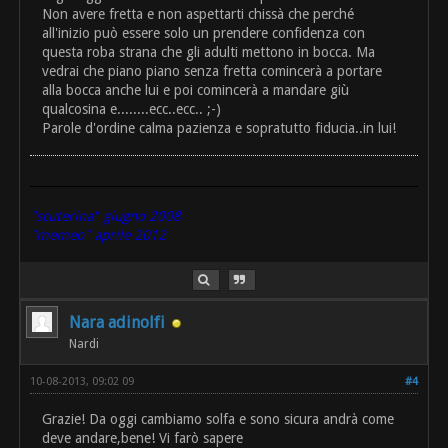
Non avere fretta e non aspettarti chissà che perché
all'inizio può essere solo un prendere confidenza con
questa roba strana che gli adulti mettono in bocca. Ma
vedrai che piano piano senza fretta comincerà a portare
alla bocca anche lui e poi comincerà a mandare giù
qualcosina e........ecc..ecc.. ;-)
Parole d'ordine calma pazienza e sopratutto fiducia..in lui!
"scuterina" giugno 2008
"memeo" aprile 2012
Nara adinolfi
Nardi
10-08-2013, 09:02 09
#4
Grazie! Da oggi cambiamo solfa e sono sicura andrà come
deve andare,bene! Vi farò sapere