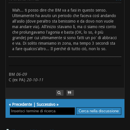
Mah... ti posso dire che BM va a fasi in questo senso.
Ultimamente ha avuto un periodo che faceva così andando
all'asilo (dove peraltro sta benissimo e da dovo non vuole
mai andare via). All'inizio stavamo lì, ma ci siamo resi conto
che prolungavamo l'agonia e basta (OK, lo so, è più
grande) per cui ultimamente si sono fatti un po' di abbracci
e via. Di solito rimaniamo in zona, ma tempo 3 secondi sta
a fare qualcos'altro... Il perché di tutto ciò, non lo so.
BM
06-09
C (ex PA)
20-10-11
«
Precedente
|
Successivo
»