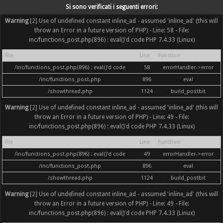
Si sono verificati i seguenti errori:
Warning
[2] Use of undefined constant inline_ad - assumed 'inline_ad' (this will
throw an Error in a future version of PHP) - Line: 58 - File:
inc/functions_post.php(896) : eval()'d code PHP 7.4.33 (Linux)
File
Line
Function
/inc/functions_post.php(896) : eval()'d code
58
errorHandler->error
/inc/functions_post.php
896
eval
/showthread.php
1124
build_postbit
Warning
[2] Use of undefined constant inline_ad - assumed 'inline_ad' (this will
throw an Error in a future version of PHP) - Line: 49 - File:
inc/functions_post.php(896) : eval()'d code PHP 7.4.33 (Linux)
File
Line
Function
/inc/functions_post.php(896) : eval()'d code
49
errorHandler->error
/inc/functions_post.php
896
eval
/showthread.php
1124
build_postbit
Warning
[2] Use of undefined constant inline_ad - assumed 'inline_ad' (this will
throw an Error in a future version of PHP) - Line: 49 - File:
inc/functions_post.php(896) : eval()'d code PHP 7.4.33 (Linux)