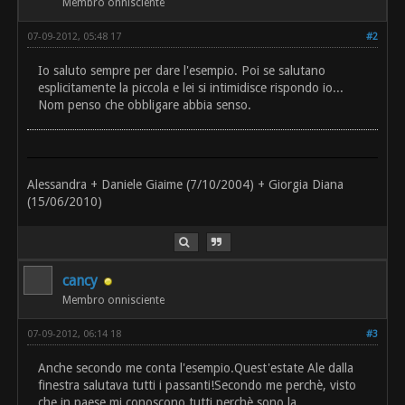
Membro onnisciente
07-09-2012, 05:48 17
#2
Io saluto sempre per dare l'esempio. Poi se salutano
esplicitamente la piccola e lei si intimidisce rispondo io...
Nom penso che obbligare abbia senso.
Alessandra + Daniele Giaime (7/10/2004) + Giorgia Diana
(15/06/2010)
cancy
Membro onnisciente
07-09-2012, 06:14 18
#3
Anche secondo me conta l'esempio.Quest'estate Ale dalla
finestra salutava tutti i passanti!Secondo me perchè, visto
che in paese mi conoscono tutti perchè sono la