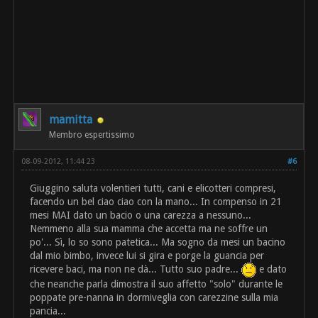
mamitta
Membro espertissimo
08-09-2012, 11:44 23
#6
Giuggino saluta volentieri tutti, cani e elicotteri compresi,
facendo un bel ciao ciao con la mano... In compenso in 21
mesi MAI dato un bacio o una carezza a nessuno...
Nemmeno alla sua mamma che accetta ma ne soffre un
po'... Sì, lo so sono patetica... Ma sogno da mesi un bacino
dal mio bimbo, invece lui si gira e porge la guancia per
ricevere baci, ma non ne dà... Tutto suo padre...
e dato
che neanche parla dimostra il suo affetto "solo" durante le
poppate pre-nanna in dormiveglia con carezzine sulla mia
pancia...