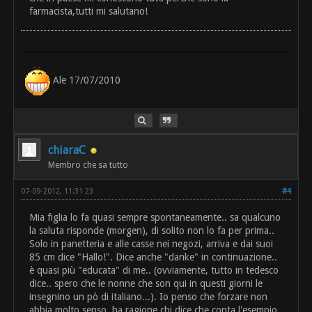
farmacista,tutti mi salutano!
Ale 17/07/2010
chiaraC
Membro che sa tutto
07-09-2012, 11:31 23
#4
Mia figlia lo fa quasi sempre spontaneamente.. sa qualcuno
la saluta risponde (morgen), di solito non lo fa per prima..
Solo in panetteria e alle casse nei negozi, arriva e dai suoi
85 cm dice "Hallo!". Dice anche "danke" in continuazione..
è quasi più "educata" di me.. (ovviamente, tutto in tedesco
dice.. spero che le nonne che son qui in questi giorni le
insegnino un pò di italiano...). Io penso che forzare non
abbia molto senso, ha ragione chi dice che conta l'esempio.