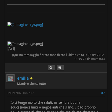
[/url]
(Questo messaggio è stato modificato l'ultima volta il: 08-09-2012,
11:45 23 da
mamitta
.)
emilia
Membro che sa tutto
09-09-2012, 07:27 07
#7
Io ci tengo molto che saluti, mi sembra buona
educazione:aamici o negozianti che siano. I baci proprio
no! Io stessa gli chiedo se ne vuole uno da me, discorso a