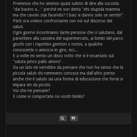
Premesso che ho smesso quasi subito di dire alla cucciola
"dai bacino a..." perché mi son detta "ehi stupida mamma
ma che cavolo stai facendo? I baci si danno solo se sentiti!"
Però ora volevo confrontarmi con voi sul discorso dei
saluti.
Ogni giorno incontriamo tante persone che ci salutano, dal
panettiere alla cassiera del supermercato, ai bimbi del parco
giochi con i rispettivi genitori o nonni, a qualche
conoscente o amico/a in giro, ecc...
E a volte mi sento un disco rotto che si è incantato sul
"saluta pinco pallo amore".
Da un lato mi verrebbe da pensare che non ha senso che la
piccola saluti chi nemmeno conosce ma dall'altro penso
anche che il saluto sia una forma di educazione che forse si
impara sin da piccini.
Voi che ne pensate?
E come vi comportate coi vostri bimbi?