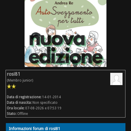
rosi81
(Membro junior)
Data di registrazione:
14-01-2014
Data di nascita:
Non specificato
Ora locale:
07-08-2026 e 07:53 19
Stato:
Offline
Informazioni forum di rosi81