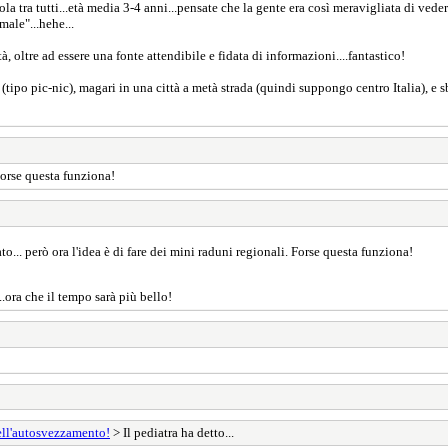
ola tra tutti...età media 3-4 anni...pensate che la gente era così meravigliata di ved
ale"...hehe...
 oltre ad essere una fonte attendibile e fidata di informazioni....fantastico!
ipo pic-nic), magari in una città a metà strada (quindi suppongo centro Italia), e s
Forse questa funziona!
o... però ora l'idea è di fare dei mini raduni regionali. Forse questa funziona!
.ora che il tempo sarà più bello!
ell'autosvezzamento!
> Il pediatra ha detto...