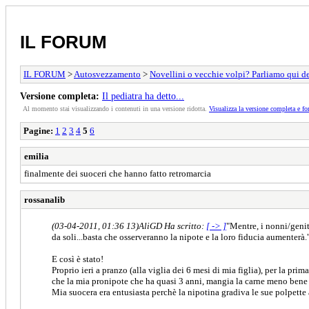
IL FORUM
IL FORUM
>
Autosvezzamento
>
Novellini o vecchie volpi? Parliamo qui d
Versione completa:
Il pediatra ha detto...
Al momento stai visualizzando i contenuti in una versione ridotta.
Visualizza la versione completa e fo
Pagine:
1
2
3
4
5
6
emilia
finalmente dei suoceri che hanno fatto retromarcia
rossanalib
(03-04-2011, 01:36 13)
AliGD Ha scritto:
[ -> ]
"Mentre, i nonni/geni
da soli...basta che osserveranno la nipote e la loro fiducia aumenterà.
E così è stato!
Proprio ieri a pranzo (alla viglia dei 6 mesi di mia figlia), per la pri
che la mia pronipote che ha quasi 3 anni, mangia la carne meno bene di
Mia suocera era entusiasta perchè la nipotina gradiva le sue polpette 