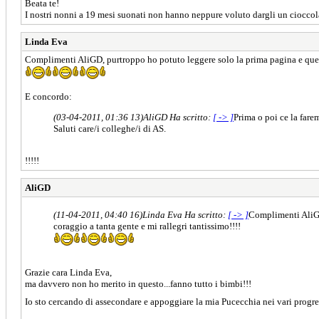
Beata te!
I nostri nonni a 19 mesi suonati non hanno neppure voluto dargli un cioccola
Linda Eva
Complimenti AliGD, purtroppo ho potuto leggere solo la prima pagina e questa,
E concordo:
(03-04-2011, 01:36 13)
AliGD Ha scritto:
[ -> ]
Prima o poi ce la fare
Saluti care/i colleghe/i di AS.
!!!!!
AliGD
(11-04-2011, 04:40 16)
Linda Eva Ha scritto:
[ -> ]
Complimenti AliGD,
coraggio a tanta gente e mi rallegri tantissimo!!!!
Grazie cara Linda Eva,
ma davvero non ho merito in questo...fanno tutto i bimbi!!!
Io sto cercando di assecondare e appoggiare la mia Pucecchia nei vari progr