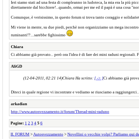
Ieri siamo stati ad una festa di compleanno in ludoteca, la mia era la più picc
direttamente dal bicchiere!...quando, ormai per me ed il papà è una cosa "norm
Comunque, è verisissimo, in questo forum si trova tanto coraggio e solidarietà,
Mi viene in mente, su due piedi, perchè non organizziamo un mega incontro (t
ruminanti!?....sarebbe fighissimo
Chiara
Ci abbiamo già provato... però ora l'idea è di fare dei mini raduni regionali. 
AliGD
(12-04-2011, 02:21 14)
Chiara Ha scritto:
[ -> ]
Ci abbiamo già provat
Diteci in quale regione vi incontrate e vediamo se riusciamo a raggiungerci...
arkadian
http://www.autosvezzamento.it/forum/Thread-mini-raduno
Pagine:
1
2
3
4
5
6
IL FORUM
>
Autosvezzamento
>
Novellini o vecchie volpi? Parliamo qui d