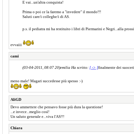
E vai...un'altra conquista!
Prima o poi ce la faremo a "invedere" il mondo!!!
Saluti care/i colleghe/i di AS.
p.s. il pediatra mi ha restituito i libri di Piermarini e Negri...alla pros
evvaiii
cami
(03-04-2011, 08:07 20)
emilia Ha scritto:
[ -> ]
finalmente dei suoceri
meno male! Magari succedesse più spesso :-)
AliGD
Devo ammettere che pensavo fosse più dura la questione!
...e invece...meglio così!
Un saluto generale e...viva l'AS!!!
Chiara