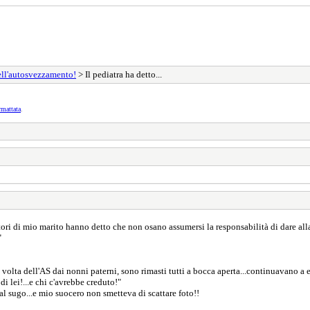
ell'autosvezzamento!
> Il pediatra ha detto...
rmattata
.
tori di mio marito hanno detto che non osano assumersi la responsabilità di dare al
"
ma volta dell'AS dai nonni paterni, sono rimasti tutti a bocca aperta...continuavano a 
 lei!...e chi c'avrebbe creduto!"
al sugo...e mio suocero non smetteva di scattare foto!!