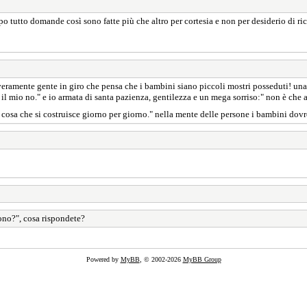
po tutto domande così sono fatte più che altro per cortesia e non per desiderio di r
è veramente gente in giro che pensa che i bambini siano piccoli mostri posseduti! 
il mio no." e io armata di santa pazienza, gentilezza e un mega sorriso:" non è che 
 cosa che si costruisce giorno per giorno." nella mente delle persone i bambini dov
no?", cosa rispondete?
Powered by
MyBB
, © 2002-2026
MyBB Group