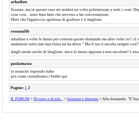
arkadian
Scusate, ma in questo caso mi sembra un voler polemizzare a tutti i costi. Do
cose così... sono frasi fatte che servono a far conversazione.
Direi che l'approccio spiritoso di giulieee è il migliore.
rossanalib
arkadian a volte le fanno per cortesia queste domande ma altre volte no! c'
andarsene sotto uan macchina mi ha detto:" Ma il tuo ti ascolta sempre così? 
dargli modo anche di sbagliare. mica lo fanno apposta a non ascoltare! è una
paolamassa
io neanche rispondo haha
poi come considerano i bimbi qui
Pagine:
1
2
IL FORUM
>
Di tutto e di più...
>
Genitori e dintorni
> Alla domanda: "E' buo