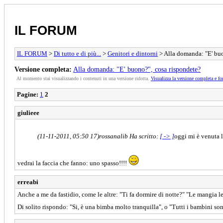
IL FORUM
IL FORUM
>
Di tutto e di più...
>
Genitori e dintorni
> Alla domanda: "E' buo
Versione completa:
Alla domanda: "E' buono?", cosa rispondete?
Al momento stai visualizzando i contenuti in una versione ridotta.
Visualizza la versione completa e fo
Pagine:
1
2
giulieee
(11-11-2011, 05:50 17)
rossanalib Ha scritto:
[ -> ]
oggi mi è venuta l
vedrai la faccia che fanno: uno spasso!!!!
erreabi
Anche a me da fastidio, come le altre: "Ti fa dormire di notte?" "Le mangia l
Di solito rispondo: "Si, è una bimba molto tranquilla", o "Tutti i bambini so