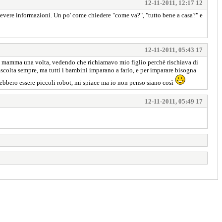
12-11-2011, 12:17 12
icevere informazioni. Un po' come chiedere "come va?", "tutto bene a casa?" e
12-11-2011, 05:43 17
una mamma una volta, vedendo che richiamavo mio figlio perchè rischiava di
ascolta sempre, ma tutti i bambini imparano a farlo, e per imparare bisogna
rebbero essere piccoli robot, mi spiace ma io non penso siano così
12-11-2011, 05:49 17