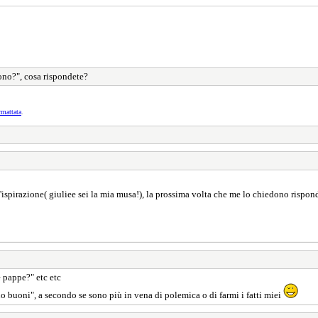
no?", cosa rispondete?
rmattata
.
'ispirazione( giuliee sei la mia musa!), la prossima volta che me lo chiedono rispon
e pappe?" etc etc
no buoni", a secondo se sono più in vena di polemica o di farmi i fatti miei