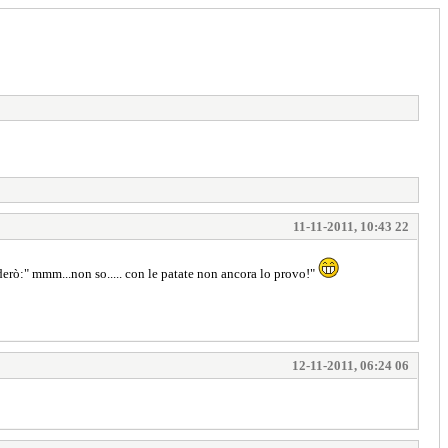
11-11-2011, 10:43 22
derò:" mmm...non so..... con le patate non ancora lo provo!"
12-11-2011, 06:24 06