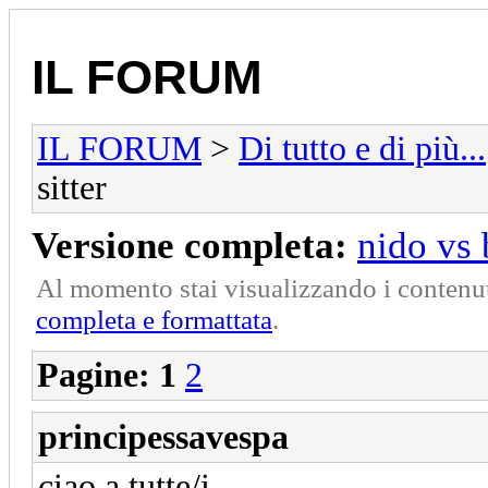
IL FORUM
IL FORUM
>
Di tutto e di più...
sitter
Versione completa:
nido vs 
Al momento stai visualizzando i contenut
completa e formattata
.
Pagine:
1
2
principessavespa
ciao a tutte/i,