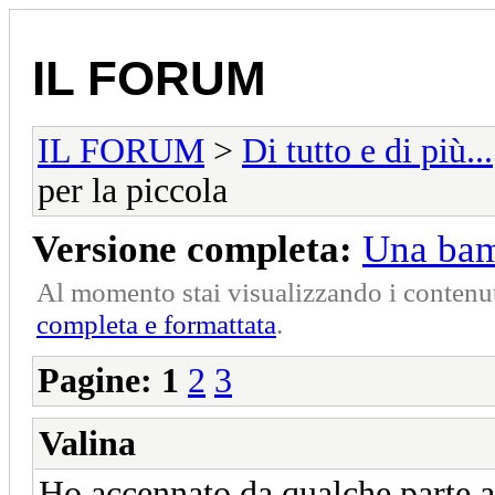
IL FORUM
IL FORUM
>
Di tutto e di più...
per la piccola
Versione completa:
Una bam
Al momento stai visualizzando i contenut
completa e formattata
.
Pagine:
1
2
3
Valina
Ho accennato da qualche parte 