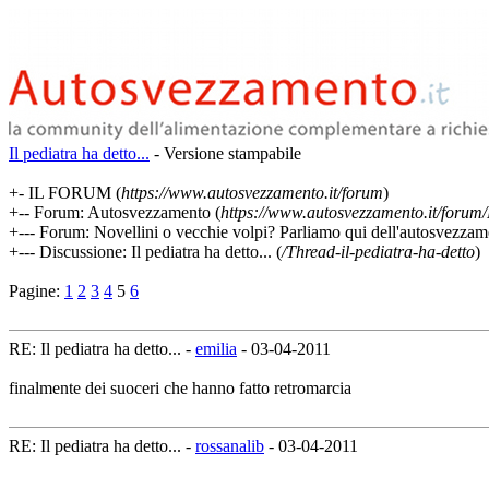
Il pediatra ha detto...
- Versione stampabile
+- IL FORUM (
https://www.autosvezzamento.it/forum
)
+-- Forum: Autosvezzamento (
https://www.autosvezzamento.it/foru
+--- Forum: Novellini o vecchie volpi? Parliamo qui dell'autosvezzam
+--- Discussione: Il pediatra ha detto... (
/Thread-il-pediatra-ha-detto
)
Pagine:
1
2
3
4
5
6
RE: Il pediatra ha detto... -
emilia
- 03-04-2011
finalmente dei suoceri che hanno fatto retromarcia
RE: Il pediatra ha detto... -
rossanalib
- 03-04-2011