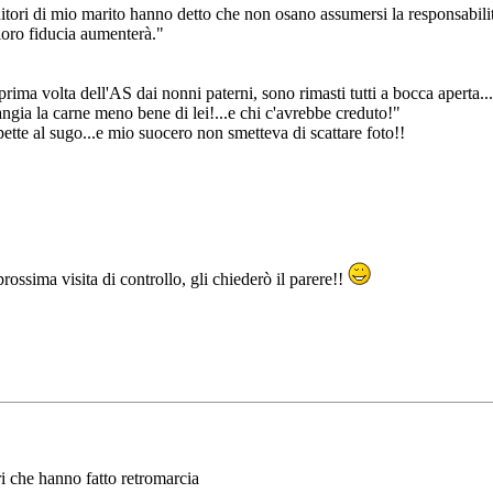
itori di mio marito hanno detto che non osano assumersi la responsabili
 loro fiducia aumenterà."
la prima volta dell'AS dai nonni paterni, sono rimasti tutti a bocca aperta
ngia la carne meno bene di lei!...e chi c'avrebbe creduto!"
ette al sugo...e mio suocero non smetteva di scattare foto!!
a prossima visita di controllo, gli chiederò il parere!!
i che hanno fatto retromarcia