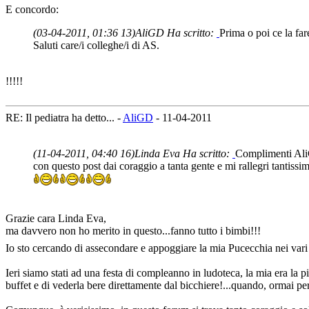
E concordo:
(03-04-2011, 01:36 13)
AliGD Ha scritto:
Prima o poi ce la fa
Saluti care/i colleghe/i di AS.
!!!!!
RE: Il pediatra ha detto... -
AliGD
- 11-04-2011
(11-04-2011, 04:40 16)
Linda Eva Ha scritto:
Complimenti AliGD
con questo post dai coraggio a tanta gente e mi rallegri tantissim
Grazie cara Linda Eva,
ma davvero non ho merito in questo...fanno tutto i bimbi!!!
Io sto cercando di assecondare e appoggiare la mia Pucecchia nei vari
Ieri siamo stati ad una festa di compleanno in ludoteca, la mia era la p
buffet e di vederla bere direttamente dal bicchiere!...quando, ormai pe