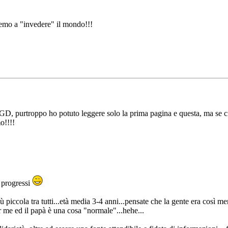
remo a "invedere" il mondo!!!
, purtroppo ho potuto leggere solo la prima pagina e questa, ma se cio'
o!!!!
 progressi
iù piccola tra tutti...età media 3-4 anni...pensate che la gente era così 
r me ed il papà è una cosa "normale"...hehe...