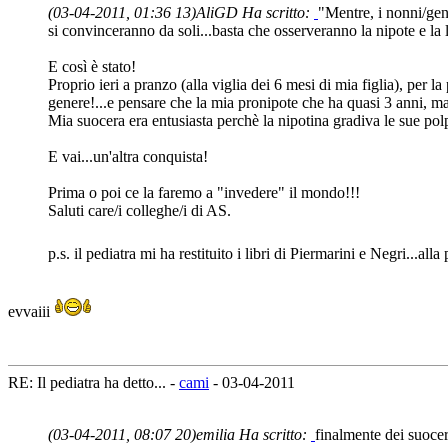
(03-04-2011, 01:36 13)
AliGD Ha scritto:
"Mentre, i nonni/gen
si convinceranno da soli...basta che osserveranno la nipote e la
E così è stato!
Proprio ieri a pranzo (alla viglia dei 6 mesi di mia figlia), per 
genere!...e pensare che la mia pronipote che ha quasi 3 anni, ma
Mia suocera era entusiasta perchè la nipotina gradiva le sue polp
E vai...un'altra conquista!
Prima o poi ce la faremo a "invedere" il mondo!!!
Saluti care/i colleghe/i di AS.
p.s. il pediatra mi ha restituito i libri di Piermarini e Negri...all
evvaiii
RE: Il pediatra ha detto... -
cami
- 03-04-2011
(03-04-2011, 08:07 20)
emilia Ha scritto:
finalmente dei suocer