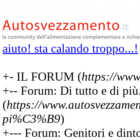
aiuto! sta calando troppo...!
+- IL FORUM (
https://www
+-- Forum: Di tutto e di più.
(
https://www.autosvezzament
pi%C3%B9
)
+--- Forum: Genitori e dint