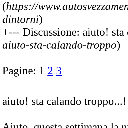
(
https://www.autosvezzamen
dintorni
)
+--- Discussione: aiuto! sta 
aiuto-sta-calando-troppo
)
Pagine:
1
2
3
aiuto! sta calando troppo...!
Aiuto, questa settimana la m