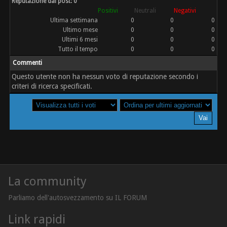
Reputazione dai post: 0
Positivi
Neutrali
Negativi
Ultima settimana
0
0
0
Ultimo mese
0
0
0
Ultimi 6 mesi
0
0
0
Tutto il tempo
0
0
0
Commenti
Questo utente non ha nessun voto di reputazione secondo i
criteri di ricerca specificati.
La community
Parliamo dell'autosvezzamento su IL FORUM
Link rapidi