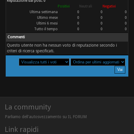
Reputazione dai post: 0
Positivi
Neutrali
Negativi
Ultima settimana
0
0
0
Ultimo mese
0
0
0
Ultimi 6 mesi
0
0
0
Tutto il tempo
0
0
0
Commenti
Questo utente non ha nessun voto di reputazione secondo i
criteri di ricerca specificati.
La community
Parliamo dell'autosvezzamento su IL FORUM
Link rapidi