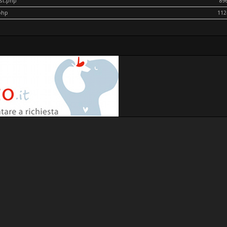
ost.php
89
php
112