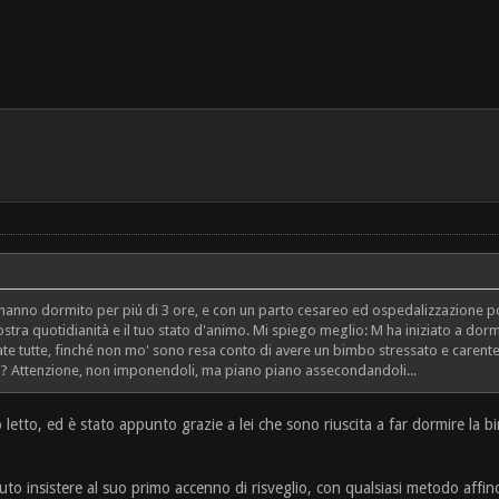
n hanno dormito per piú di 3 ore, e con un parto cesareo ed ospedalizzazione pos
vostra quotidianità e il tuo stato d'animo. Mi spiego meglio: M ha iniziato a 
te tutte, finché non mo' sono resa conto di avere un bimbo stressato e carente d
dini? Attenzione, non imponendoli, ma piano piano assecondandoli...
ho letto, ed è stato appunto grazie a lei che sono riuscita a far dormire la 
o insistere al suo primo accenno di risveglio, con qualsiasi metodo affinc