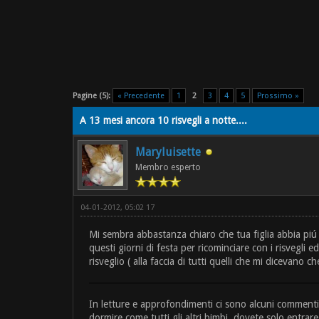
Pagine (5):
« Precedente
1
2
3
4
5
Prossimo »
A 13 mesi ancora 10 risvegli a notte....
Maryluisette
Membro esperto
04-01-2012, 05:02 17
Mi sembra abbastanza chiaro che tua figlia abbia piú b
questi giorni di festa per ricominciare con i risvegl
risveglio ( alla faccia di tutti quelli che mi dicevano c
In letture e approfondimenti ci sono alcuni commenti 
dormire come tutti gli altri bimbi, dovete solo entrar