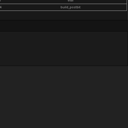
6
eval
4
build_postbit