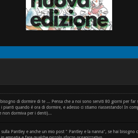
isogno di dormire di te ... Pensa che a noi sono serviti 80 giorni per far 
i ed i pianti quando é ora di dormire, e adesso ci stiamo riassestando! In 
he non dormiva per i denti)...
sulla Pantley e anche un mio post " Pantley e la nanna", se hai bisogno chi
e in empatia e fare qualche piccolo sforzo organizzativo.