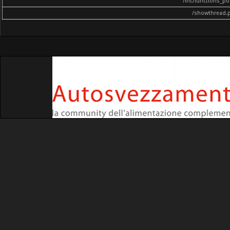
/inc/functions_p
/showthread.