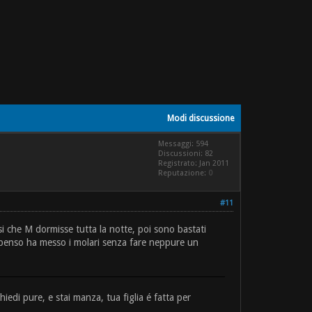
Modi discussione
Messaggi: 594
Discussioni: 82
Registrato: Jan 2011
Reputazione:
0
#11
si che M dormisse tutta la notte, poi sono bastati
compenso ha messo i molari senza fare neppure un
edi pure, e stai manza, tua figlia é fatta per