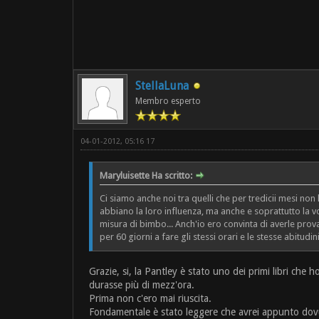
StellaLuna
Membro esperto
04-01-2012, 05:16 17
Maryluisette Ha scritto:
Ci siamo anche noi tra quelli che per tredicii mesi no
abbiano la loro influenza, ma anche e soprattutto la 
misura di bimbo... Anch'io ero convinta di averle prova
per 60 giorni a fare gli stessi orari e le stesse abitu
Grazie, si, la Pantley è stato uno dei primi libri che 
durasse più di mezz'ora.
Prima non c'ero mai riuscita.
Fondamentale è stato leggere che avrei appunto dovut