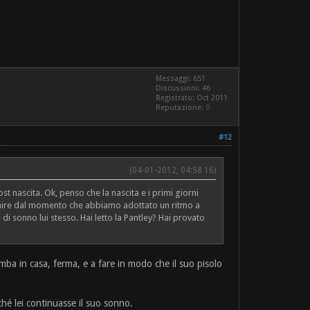
Messaggi: 651
Discussioni: 46
Registrato: Oct 2011
Reputazione:
0
#12
(04-01-2012, 04:58 16)
t nascita. Ok, penso che la nascita e i primi giorni
dormire dal momento che abbiamo adottato un ritmo a
i sonno lui stesso. Hai letto la Pantley? Hai provato
bimba in casa, ferma, e a fare in modo che il suo pisolo
hé lei continuasse il suo sonno.