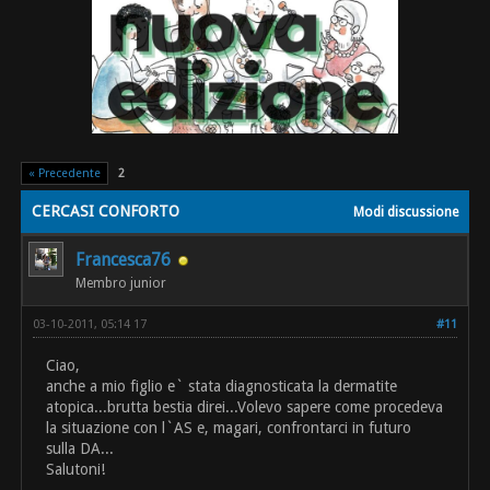
« Precedente
2
CERCASI CONFORTO
Modi discussione
Francesca76
Membro junior
03-10-2011, 05:14 17
#11
Ciao,
anche a mio figlio e` stata diagnosticata la dermatite
atopica...brutta bestia direi...Volevo sapere come procedeva
la situazione con l`AS e, magari, confrontarci in futuro
sulla DA...
Salutoni!