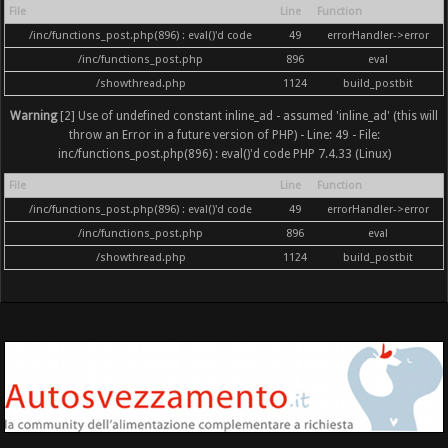
File
Line
Function
/inc/functions_post.php(896) : eval()'d code
49
errorHandler->error
/inc/functions_post.php
896
eval
/showthread.php
1124
build_postbit
Warning
[2] Use of undefined constant inline_ad - assumed 'inline_ad' (this will
throw an Error in a future version of PHP) - Line: 49 - File:
inc/functions_post.php(896) : eval()'d code PHP 7.4.33 (Linux)
File
Line
Function
/inc/functions_post.php(896) : eval()'d code
49
errorHandler->error
/inc/functions_post.php
896
eval
/showthread.php
1124
build_postbit