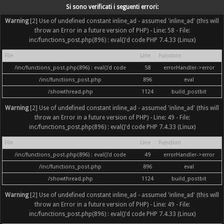
Si sono verificati i seguenti errori:
Warning
[2] Use of undefined constant inline_ad - assumed 'inline_ad' (this will
throw an Error in a future version of PHP) - Line: 58 - File:
inc/functions_post.php(896) : eval()'d code PHP 7.4.33 (Linux)
File
Line
Function
/inc/functions_post.php(896) : eval()'d code
58
errorHandler->error
/inc/functions_post.php
896
eval
/showthread.php
1124
build_postbit
Warning
[2] Use of undefined constant inline_ad - assumed 'inline_ad' (this will
throw an Error in a future version of PHP) - Line: 49 - File:
inc/functions_post.php(896) : eval()'d code PHP 7.4.33 (Linux)
File
Line
Function
/inc/functions_post.php(896) : eval()'d code
49
errorHandler->error
/inc/functions_post.php
896
eval
/showthread.php
1124
build_postbit
Warning
[2] Use of undefined constant inline_ad - assumed 'inline_ad' (this will
throw an Error in a future version of PHP) - Line: 49 - File:
inc/functions_post.php(896) : eval()'d code PHP 7.4.33 (Linux)