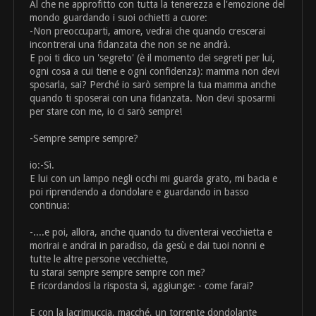
Al che ne approfitto con tutta la tenerezza e l'emozione del
mondo guardando i suoi ochietti a cuore:
-Non preoccuparti, amore, vedrai che quando crescerai
incontrerai una fidanzata che non se ne andrà.
E poi ti dico un 'segreto' (è il momento dei segreti per lui,
ogni cosa a cui tiene e ogni confidenza): mamma non devi
sposarla, sai? Perché io sarò sempre la tua mamma anche
quando ti sposerai con una fidanzata. Non devi sposarmi
per stare con me, io ci sarò sempre!
-Sempre sempre sempre?
io:-Sì.
E lui con un lampo negli occhi mi guarda grato, mi bacia e
poi riprendendo a dondolare e guardando in basso
continua:
-....e poi, allora, anche quando tu diventerai vecchietta e
morirai e andrai in paradiso, da gesù e dai tuoi nonni e
tutte le altre persone vecchiette,
tu starai sempre sempre sempre con me?
E ricordandosi la risposta sì, aggiunge: - come farai?
E con la lacrimuccia, macché, un torrente dondolante