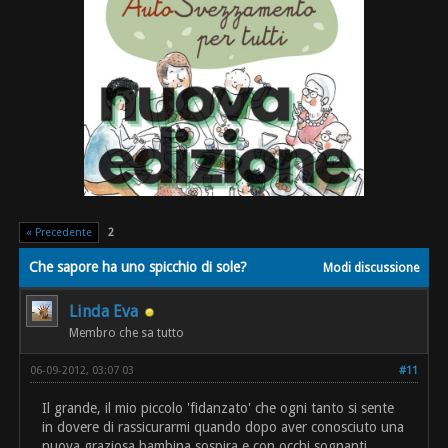
« Precedente
2
Che sapore ha uno spicchio di sole?
Modi discussione
Linda Eva
Membro che sa tutto
06-09-2012, 03:07 03
#11
Il grande, il mio piccolo 'fidanzato' che ogni tanto si sente
in dovere di rassicurarmi quando dopo aver conosciuto una
nuova graziosa bambina sospira e con occhi sognanti