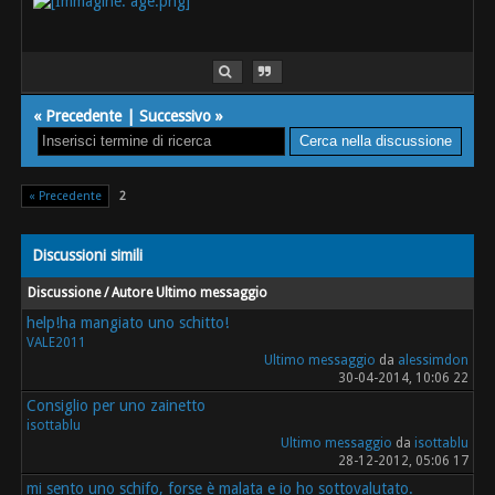
«
Precedente
|
Successivo
»
« Precedente
2
Discussioni simili
Discussione / Autore
Ultimo messaggio
help!ha mangiato uno schitto!
VALE2011
Ultimo messaggio
da
alessimdon
30-04-2014, 10:06 22
Consiglio per uno zainetto
isottablu
Ultimo messaggio
da
isottablu
28-12-2012, 05:06 17
mi sento uno schifo, forse è malata e io ho sottovalutato.