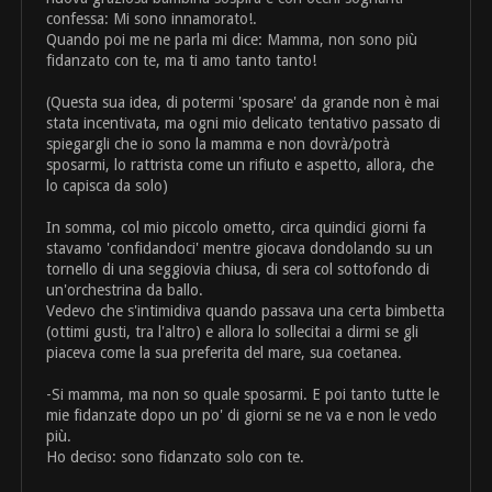
confessa: Mi sono innamorato!.
Quando poi me ne parla mi dice: Mamma, non sono più
fidanzato con te, ma ti amo tanto tanto!
(Questa sua idea, di potermi 'sposare' da grande non è mai
stata incentivata, ma ogni mio delicato tentativo passato di
spiegargli che io sono la mamma e non dovrà/potrà
sposarmi, lo rattrista come un rifiuto e aspetto, allora, che
lo capisca da solo)
In somma, col mio piccolo ometto, circa quindici giorni fa
stavamo 'confidandoci' mentre giocava dondolando su un
tornello di una seggiovia chiusa, di sera col sottofondo di
un'orchestrina da ballo.
Vedevo che s'intimidiva quando passava una certa bimbetta
(ottimi gusti, tra l'altro) e allora lo sollecitai a dirmi se gli
piaceva come la sua preferita del mare, sua coetanea.
-Si mamma, ma non so quale sposarmi. E poi tanto tutte le
mie fidanzate dopo un po' di giorni se ne va e non le vedo
più.
Ho deciso: sono fidanzato solo con te.