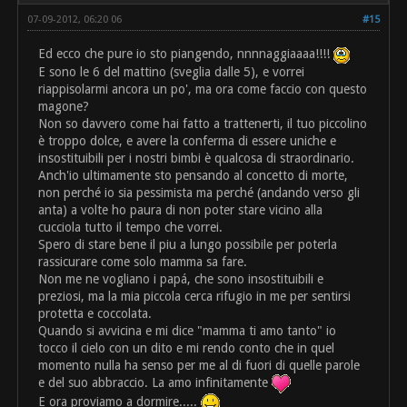
07-09-2012, 06:20 06
#15
Ed ecco che pure io sto piangendo, nnnnaggiaaaa!!!!
E sono le 6 del mattino (sveglia dalle 5), e vorrei
riappisolarmi ancora un po', ma ora come faccio con questo
magone?
Non so davvero come hai fatto a trattenerti, il tuo piccolino
è troppo dolce, e avere la conferma di essere uniche e
insostituibili per i nostri bimbi è qualcosa di straordinario.
Anch'io ultimamente sto pensando al concetto di morte,
non perché io sia pessimista ma perché (andando verso gli
anta) a volte ho paura di non poter stare vicino alla
cucciola tutto il tempo che vorrei.
Spero di stare bene il piu a lungo possibile per poterla
rassicurare come solo mamma sa fare.
Non me ne vogliano i papá, che sono insostituibili e
preziosi, ma la mia piccola cerca rifugio in me per sentirsi
protetta e coccolata.
Quando si avvicina e mi dice "mamma ti amo tanto" io
tocco il cielo con un dito e mi rendo conto che in quel
momento nulla ha senso per me al di fuori di quelle parole
e del suo abbraccio. La amo infinitamente
E ora proviamo a dormire.....