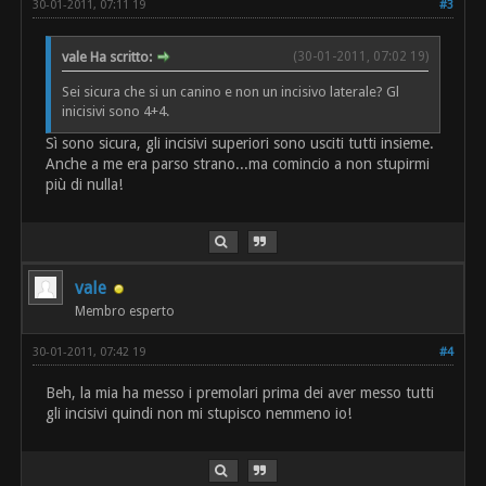
30-01-2011, 07:11 19
#3
vale Ha scritto:
(30-01-2011, 07:02 19)
Sei sicura che si un canino e non un incisivo laterale? Gl
inicisivi sono 4+4.
Sì sono sicura, gli incisivi superiori sono usciti tutti insieme.
Anche a me era parso strano...ma comincio a non stupirmi
più di nulla!
vale
Membro esperto
30-01-2011, 07:42 19
#4
Beh, la mia ha messo i premolari prima dei aver messo tutti
gli incisivi quindi non mi stupisco nemmeno io!