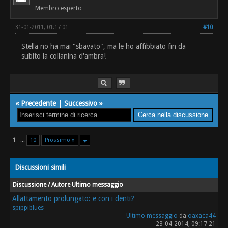
Membro esperto
31-01-2011, 01:17 01
#10
Stella no ha mai "sbavato", ma le ho affibbiato fin da
subito la collanina d'ambra!
«
Precedente
|
Successivo
»
1
...
10
Prossimo »
Discussioni simili
Discussione / Autore
Ultimo messaggio
Allattamento prolungato: e con i denti?
spippiblues
Ultimo messaggio
da
oaxaca44
23-04-2014, 09:17 21