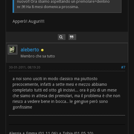
nuovo!! Ora stiamo aspettando un premolare=dentino
nr.9!! Ha 8 mesi domenica prossima.
Apperò! Auguri!!!
aleberto
Membro che sa tutto
30-01-2011, 08:19 20
#7
a noi sono usciti in modo classico ma piuttosto
precocemente, infatti a sette mesi e mezzo abbiamo
completato tutti ed otto gli incisivi... ora è più di un mese
che siamo in attesa dei premolari, ma il problema è che non
riesco a vedere bene in bocca.. le gengive però sono
gonfissime
Alessia + Emma (01.11.06) + Tobia (01.05.10)