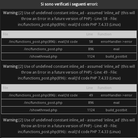
Si sono verificati i seguenti errori:
Warning
[2] Use of undefined constant inline_ad - assumed 'inline_ad' (this will
throw an Error in a future version of PHP) - Line: 58 - File:
inc/functions_post.php(896) : eval()'d code PHP 7.4.33 (Linux)
File
Line
Function
/inc/functions_post.php(896) : eval()'d code
58
errorHandler->error
/inc/functions_post.php
896
eval
/showthread.php
1124
build_postbit
Warning
[2] Use of undefined constant inline_ad - assumed 'inline_ad' (this will
throw an Error in a future version of PHP) - Line: 49 - File:
inc/functions_post.php(896) : eval()'d code PHP 7.4.33 (Linux)
File
Line
Function
/inc/functions_post.php(896) : eval()'d code
49
errorHandler->error
/inc/functions_post.php
896
eval
/showthread.php
1124
build_postbit
Warning
[2] Use of undefined constant inline_ad - assumed 'inline_ad' (this will
throw an Error in a future version of PHP) - Line: 49 - File:
inc/functions_post.php(896) : eval()'d code PHP 7.4.33 (Linux)