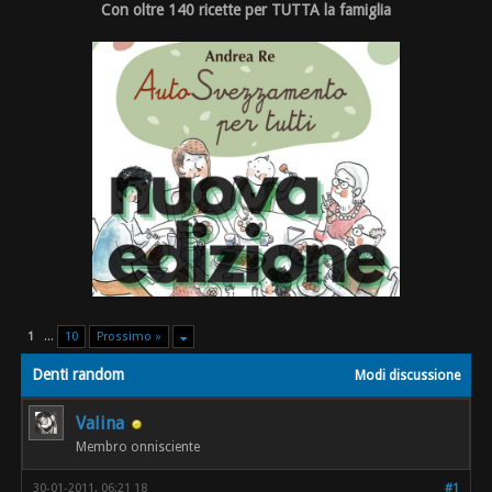
Con oltre 140 ricette per TUTTA la famiglia
1
...
10
Prossimo »
Denti random
Modi discussione
Valina
Membro onnisciente
30-01-2011, 06:21 18
#1