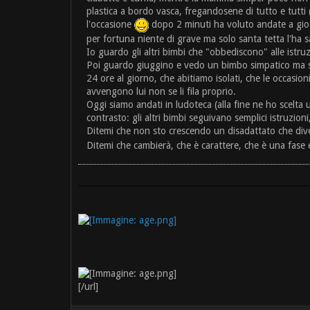
plastica a bordo vasca, fregandosene di tutto e tutti 
l'occasione
dopo 2 minuti ha voluto andate a giocare
per fortuna niente di grave ma solo santa tetta l'ha 
Io guardo gli altri bimbi che "obbediscono" alle istru
Poi guardo giuggino e vedo un bimbo simpatico ma sem
24 ore al giorno, che abitiamo isolati, che le occasio
avvengono lui non se li fila proprio.
Oggi siamo andati in ludoteca (alla fine ne ho scelta 
contrasto: gli altri bimbi seguivano semplici istruzio
Ditemi che non sto crescendo un disadattato che diven
Ditemi che cambierà, che è carattere, che è una fase e
[/url]