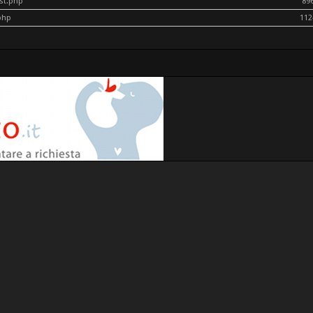
ost.php
89
php
112