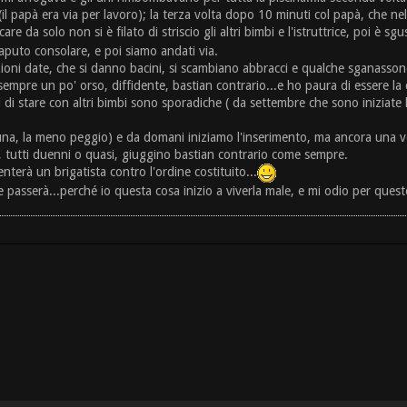
(il papà era via per lavoro); la terza volta dopo 10 minuti col papà, che 
 da solo non si è filato di striscio gli altri bimbi e l'istruttrice, poi è s
saputo consolare, e poi siamo andati via.
zioni date, che si danno bacini, si scambiano abbracci e qualche sganassone
pre un po' orso, diffidente, bastian contrario...e ho paura di essere la c
ni di stare con altri bimbi sono sporadiche ( da settembre che sono iniziate
una, la meno peggio) e da domani iniziamo l'inserimento, ma ancora una volt
ni, tutti duenni o quasi, giuggino bastian contrario come sempre.
terà un brigatista contro l'ordine costituito...
 passerà...perché io questa cosa inizio a viverla male, e mi odio per quest