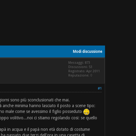
Modi discussione
Messaggi: 873
Discussioni: 53
Registrato: Apr 2011
Reputazione:
0
#1
iorni sono più sconclusionati che mai.
tà anche minima hanno lasciato il posto a scene tipo:
dano male come se avessimo il figlio posseduto
ppo volitivo...noi ci stiamo regolando cosi: se quello
papà in acqua e il papà non età dotato di costume
ha passato due terzi dell'ora in una casetta di