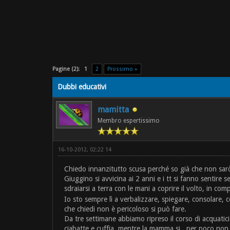
Pagine (2):
1
2
Prossimo »
Dubbi educativi
mamitta
Membro espertissimo
16-10-2012, 02:22 14
Chiedo innanzitutto scusa perché so già che non sarò 
Giuggino si avvicina ai 2 anni e i tt si fanno sentire
sdraiarsi a terra con le mani a coprire il volto, in 
Io sto sempre lì a verbalizzare, spiegare, consolare, 
che chiedi non è pericoloso si può fare.
Da tre settimane abbiamo ripreso il corso di acquatic
ciabatte e cuffia, mentre la mamma si...per poco non m