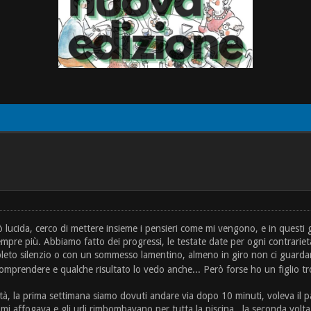
lucida, cerco di mettere insieme i pensieri come mi vengono, e in questi g
 sempre più. Abbiamo fatto dei progressi, le testate date per ogni contrarie
completo silenzio o con un sommesso lamentino, almeno in giro non ci guar
comprendere e qualche risultato lo vedo anche... Però forse ho un figlio tro
ità, la prima settimana siamo dovuti andare via dopo 10 minuti, voleva il 
i affogava e gli urli rimbombavano per tutta la piscina...la seconda volta 