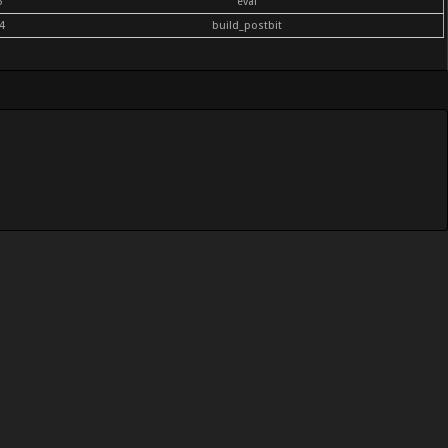
6
eval
4
build_postbit