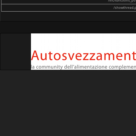
/inc/functions_p
/showthread.