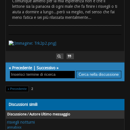
Comunque almeno per la mia esperienza non è che il
lettone sia la panacea di ogni male che fa finire i risvegli o ti
aiuta a dormire a lungo...però va meglio, nel senso che fai
meno fatica e sei più rilassata mentalmente...
«
Precedente
|
Successivo
»
« Precedente
2
Discussioni simili
Discussione / Autore
Ultimo messaggio
risvegli notturni
annabixx