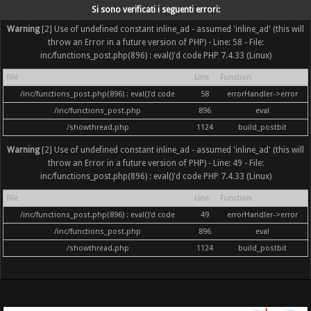
Si sono verificati i seguenti errori:
Warning
[2] Use of undefined constant inline_ad - assumed 'inline_ad' (this will
throw an Error in a future version of PHP) - Line: 58 - File:
inc/functions_post.php(896) : eval()'d code PHP 7.4.33 (Linux)
File
Line
Function
/inc/functions_post.php(896) : eval()'d code
58
errorHandler->error
/inc/functions_post.php
896
eval
/showthread.php
1124
build_postbit
Warning
[2] Use of undefined constant inline_ad - assumed 'inline_ad' (this will
throw an Error in a future version of PHP) - Line: 49 - File:
inc/functions_post.php(896) : eval()'d code PHP 7.4.33 (Linux)
File
Line
Function
/inc/functions_post.php(896) : eval()'d code
49
errorHandler->error
/inc/functions_post.php
896
eval
/showthread.php
1124
build_postbit