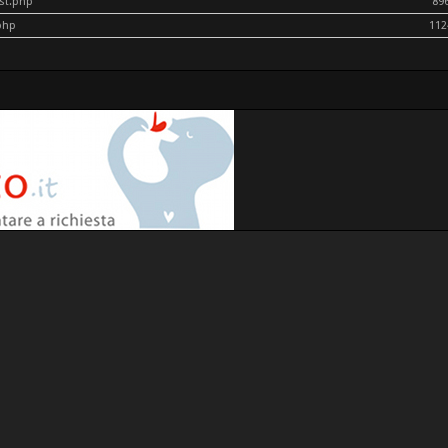
ost.php
89
php
112