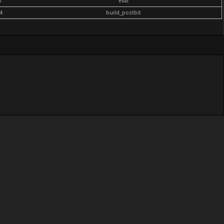
6
eval
4
build_postbit