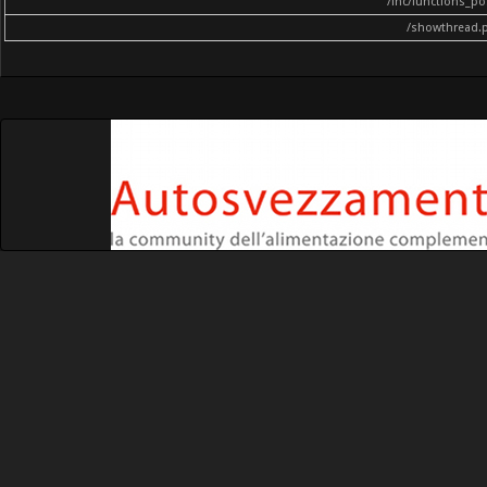
/inc/functions_p
/showthread.