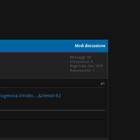
Modi discussione
Messaggi: 94
Discussioni: 6
Registrato: Dec 2010
Reputazione:
0
#1
ragenova.it/index....&Itemid=82