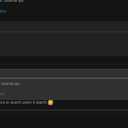
i. Guarda qui
desc
. Guarda qui
desc
ora in avanti userò il search