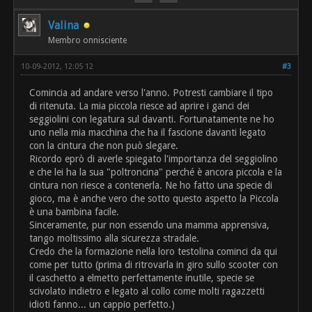
Valina
Membro onnisciente
10-09-2012, 12:05 12
#3
Comincia ad andare verso l'anno. Potresti cambiare il tipo
di ritenuta. La mia piccola riesce ad aprire i ganci dei
seggiolini con legatura sul davanti. Fortunatamente ne ho
uno nella mia macchina che ha il fascione davanti legato
con la cintura che non può slegare.
Ricordo eprò di averle spiegato l'importanza del seggiolino
e che lei ha la sua "poltroncina" perché è ancora piccola e la
cintura non riesce a contenerla. Ne ho fatto una specie di
gioco, ma è anche vero che sotto questo aspetto la Piccola
è una bambina facile.
Sinceramente, pur non essendo una mamma apprensiva,
tango moltissimo alla sicurezza stradale.
Credo che la formazione nella loro testolina cominci da qui
come per tutto (prima di ritrovarla in giro sullo scooter con
il caschetto a elmetto perfettamente inutile, specie se
scivolato indietro e legato al collo come molti ragazzetti
idioti fanno... un cappio perfetto.)