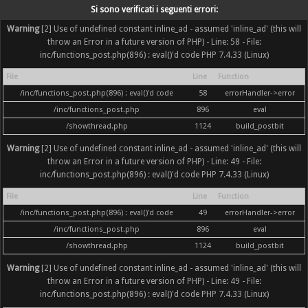
Si sono verificati i seguenti errori:
Warning
[2] Use of undefined constant inline_ad - assumed 'inline_ad' (this will
throw an Error in a future version of PHP) - Line: 58 - File:
inc/functions_post.php(896) : eval()'d code PHP 7.4.33 (Linux)
File
Line
Function
/inc/functions_post.php(896) : eval()'d code
58
errorHandler->error
/inc/functions_post.php
896
eval
/showthread.php
1124
build_postbit
Warning
[2] Use of undefined constant inline_ad - assumed 'inline_ad' (this will
throw an Error in a future version of PHP) - Line: 49 - File:
inc/functions_post.php(896) : eval()'d code PHP 7.4.33 (Linux)
File
Line
Function
/inc/functions_post.php(896) : eval()'d code
49
errorHandler->error
/inc/functions_post.php
896
eval
/showthread.php
1124
build_postbit
Warning
[2] Use of undefined constant inline_ad - assumed 'inline_ad' (this will
throw an Error in a future version of PHP) - Line: 49 - File:
inc/functions_post.php(896) : eval()'d code PHP 7.4.33 (Linux)