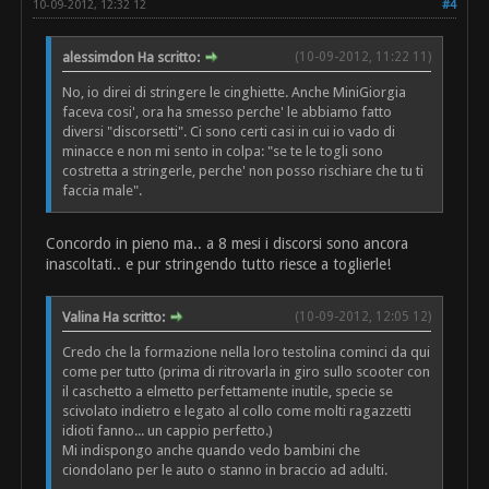
10-09-2012, 12:32 12
#4
alessimdon Ha scritto:
(10-09-2012, 11:22 11)
No, io direi di stringere le cinghiette. Anche MiniGiorgia
faceva cosi', ora ha smesso perche' le abbiamo fatto
diversi "discorsetti". Ci sono certi casi in cui io vado di
minacce e non mi sento in colpa: "se te le togli sono
costretta a stringerle, perche' non posso rischiare che tu ti
faccia male".
Concordo in pieno ma.. a 8 mesi i discorsi sono ancora
inascoltati.. e pur stringendo tutto riesce a toglierle!
Valina Ha scritto:
(10-09-2012, 12:05 12)
Credo che la formazione nella loro testolina cominci da qui
come per tutto (prima di ritrovarla in giro sullo scooter con
il caschetto a elmetto perfettamente inutile, specie se
scivolato indietro e legato al collo come molti ragazzetti
idioti fanno... un cappio perfetto.)
Mi indispongo anche quando vedo bambini che
ciondolano per le auto o stanno in braccio ad adulti.