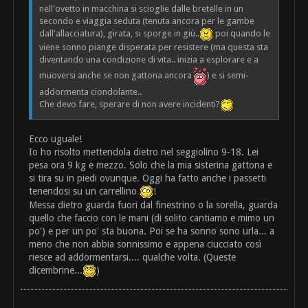
nell'ovetto in macchina si scioglie dalle bretelle in un
secondo e viaggia seduta (tenuta ancora per le gambe
dall'allacciatura), girata, si sporge in giù..
poi quando le
viene sonno piange disperata per resistere (ma questa sta
diventando una condizione di vita.. inizia a esplorare e a
muoversi anche se non gattona ancora
) e si semi-
addormenta ciondolante..
Che devo fare, sperare di non avere incidenti?
Ecco uguale!
Io ho risolto mettendola dietro nel seggiolino 9-18. Lei
pesa ora 9 kg e mezzo. Solo che la mia sisterina gattona e
si tira su in piedi ovunque. Oggi ha fatto anche i passetti
tenendosi su un carrellino
!
Messa dietro guarda fuori dal finestrino o la sorella, guarda
quello che faccio con le mani (di solito cantiamo e mimo un
po') e per un po' sta buona. Poi se ha sonno sono urla... a
meno che non abbia sonnissimo e appena ciucciato così
riesce ad addormentarsi.... qualche volta. (Queste
dicembrine...
)