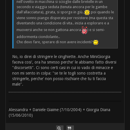
nell'ovetto in macchina si scioglie dalle bretelle in un
secondo e viaggia seduta (tenuta ancora per le gambe
dall'allacciatura), girata, si sporge in giù..
poi quando le
viene sonno piange disperata per resistere (ma questa sta
diventando una condizione di vita.. inizia a esplorare e a
muoversi anche se non gattona ancora
) e si semi-
addormenta ciondolante..
Che devo fare, sperare di non avere incidenti?
No, io direi di stringere le cinghiette. Anche MiniGiorgia
faceva cosi', ora ha smesso perche' le abbiamo fatto diversi
"discorsetti". Ci sono certi casi in cui io vado di minacce e
non mi sento in colpa: "se te le togli sono costretta a
stringerle, perche' non posso rischiare che tu ti faccia
male".
Alessandra + Daniele Giaime (7/10/2004) + Giorgia Diana
(15/06/2010)