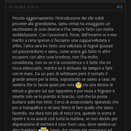
31-10-2013, 11:21 11
#12
Piccolo aggiornamento: l'introduzione dei cibi solidi
procede alla grandissima, samu ormai ha assaggiato un
sacchissimo di cose diverse e l'ha sempre fatto con molta
soddisfazione. Con l'avvicinarsi, forse, dell'inverno io e mio
marito a cena spesso ci facciamo una zuppa/vellutata o
affini, l'altra sera ho fatto una vellutata di fagioli (passati
col passaverdure) e samu, come aveva già fatto in altre
occasioni con altre cose brodose, non l'ha molto
considerata, non so se è la consistenza o il fatto che mi
tocca imboccarlo, mentre lui è abituato da sempre a fare
con le mani. Da un paio di settimane però è tornato il
grande amore per la tetta, soprattutto se siamo a casa: mi
sembra che lo faccia quasi per noia
sta una decina di
minuti a giocare sul suo tappetino e poi inizia a frignare e
smette solo se lo prendo in braccio, così che lui possa
buttarsi sulle mie tette. Cerco di assecondarlo sperando che
poi si tranquillizzi e mi lasci finire di fare quello che stavo
facendo, ma dura non più di mezz'ora, quando la scena si
ripete e si va avanti così tutta la mattina, se non decido per
disperazione di mettere il naso fuori casa, dove sembra un
altro bambino
Sento che stiamo per prepararci ad