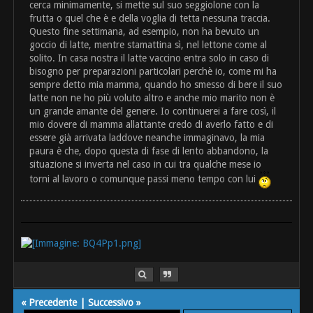
cerca minimamente, si mette sul suo seggiolone con la
frutta o quel che è e della voglia di tetta nessuna traccia.
Questo fine settimana, ad esempio, non ha bevuto un
goccio di latte, mentre stamattina sì, nel lettone come al
solito. In casa nostra il latte vaccino entra solo in caso di
bisogno per preparazioni particolari perchè io, come mi ha
sempre detto mia mamma, quando ho smesso di bere il suo
latte non ne ho più voluto altro e anche mio marito non è
un grande amante del genere. Io continuerei a fare così, il
mio dovere di mamma allattante credo di averlo fatto e di
essere già arrivata laddove neanche immaginavo, la mia
paura è che, dopo questa di fase di lento abbandono, la
situazione si inverta nel caso in cui tra qualche mese io
torni al lavoro o comunque passi meno tempo con lui
«
Precedente
|
Successivo
»