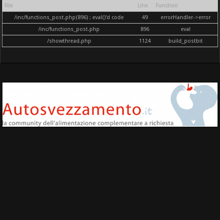
File
Line
Function
/inc/functions_post.php(896) : eval()'d code
49
errorHandler->error
/inc/functions_post.php
896
eval
/showthread.php
1124
build_postbit