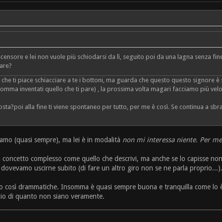
ensore e lei non vuole più schiodarsi da lì, seguito poi da una lagna senza fine
gare?
o che ti piace schiacciare a te i bottoni, ma guarda che questo questo signore 
omma inventati quello che ti pare) , la prossima volta magari facciamo più vel
sta?poi alla fine ti viene spontaneo per tutto, per me è così. Se continua a sbr
cciamo (quasi sempre), ma lei è in modalità
non mi interessa niente. Per me 
 concetto complesso come quello che descrivi, ma anche se lo capisse non
vevamo uscirne subito (di fare un altro giro non se ne parla proprio...)
no così drammatiche. Insomma è quasi sempre buona e tranquilla come lo 
gio di quanto non siano veramente.