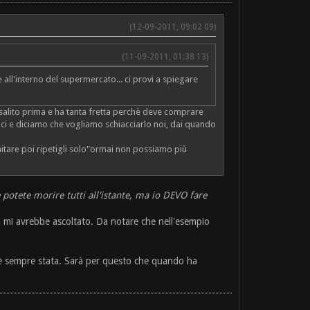
(12-09-2011, 09:02 09)
(11-09-2011, 01:38 13)
 all'interno del supermercato... ci provi a spiegare
è salito prima e ha tanta fretta perchè deve comprare
oci e diciamo che vogliamo schiacciarlo noi, dai quando
aitare poi ripetigli solo"ormai non possiamo più
potete morire tutti all'istante, ma io DEVO fare
 mi avrebbe ascoltato. Da notare che nell'esempio
.
è sempre stata. Sarà per questo che quando ha