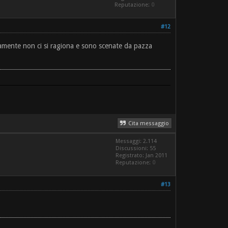
Reputazione:
0
#12
mamente non ci si ragiona e sono scenate da pazza
Cita messaggio
Messaggi: 2.114
Discussioni: 55
Registrato: Jan 2011
Reputazione:
0
#13