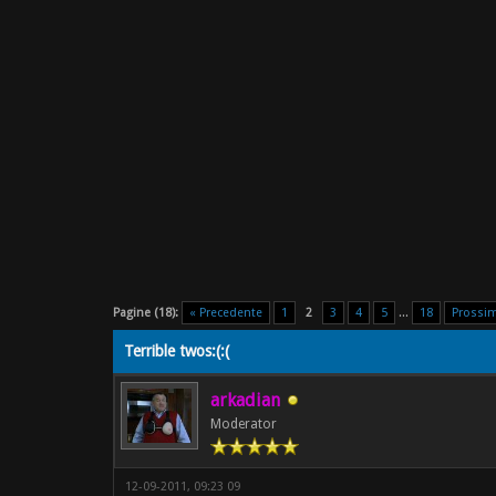
Pagine (18):
« Precedente
1
2
3
4
5
...
18
Prossi
Terrible twos:(:(
arkadian
Moderator
12-09-2011, 09:23 09