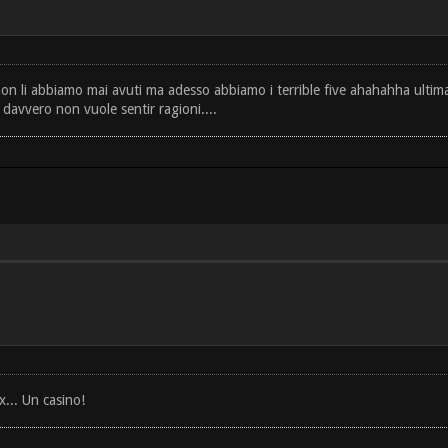
o non li abbiamo mai avuti ma adesso abbiamo i terrible five ahahahha ulti
 davvero non vuole sentir ragioni....
x... Un casino!