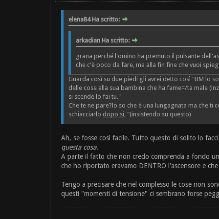
elena84 Ha scritto:
arkadian Ha scritto:
grana perché l'omino ha premuto il pulsante dell'asc
che c'è poco da fare, ma alla fin fine che vuoi spie
Guarda così su due piedi gli avrei detto così "BM lo s
delle cose alla sua bambina che ha fame=/ta male (inz
si scende lo fai tu."
Che te ne pare?lo so che è una lungagnata ma che ti co
schiacciarlo
dopo si
, "(insistendo su questo)
Ah, se fosse così facile. Tutto questo di solito lo fa
questa cosa
.
A parte il fatto che non credo comprenda a fondo un
che ho riportato eravamo DENTRO l'ascensore e che do
Tengo a precisare che nel complesso le cose non so
questi "momenti di tensione" ci sembrano forse peg