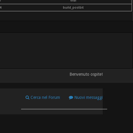
6
eval
4
build_postbit
Benvenuto ospite!
Cerca nel Forum
Nuovi messaggi