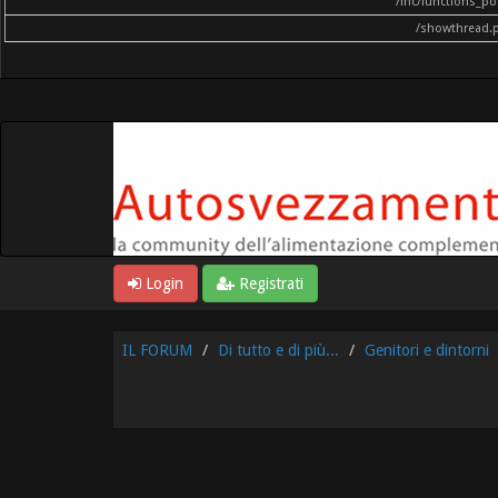
/inc/functions_p
/showthread.
Login
Registrati
IL FORUM
Di tutto e di più...
Genitori e dintorni