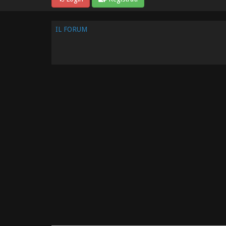
IL FORUM