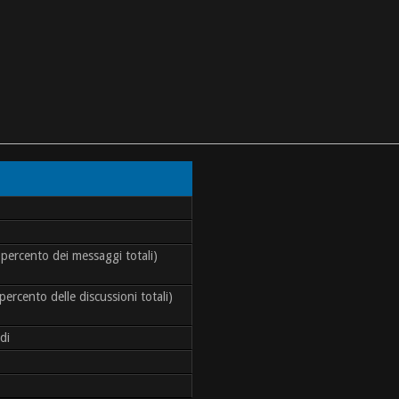
percento dei messaggi totali)
percento delle discussioni totali)
di