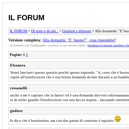
IL FORUM
IL FORUM
>
Di tutto e di più...
>
Genitori e dintorni
> Alla domanda: "E' buo
Versione completa:
Alla domanda: "E' buono?", cosa rispondete?
Al momento stai visualizzando i contenuti in una versione ridotta.
Visualizza la versione completa e fo
Pagine:
1
2
Eleonora
Vorrei lanciarvi questo quesito perchè spesso rispondo: "sì, certo che è buon
capire all'interlocutore che è una brutta domanda da fare davanti a un bambino
rossanalib
anche a me è capitato che la fanno! ed è una domanda davvero odiosaaaaaa
io di solito guardo l'interlocutore con una faccia stupita....lasciando sottint
giulieee
Io dico che è buonissimo, ma con due patate di contorno è squisito