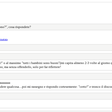
no?", cosa rispondete?
rmattata
.
a!" o al massimo "tutti i bambini sono buoni"(mi capita almeno 2-3 volte al giorno q
, ma senza offenderlo, solo per far riflettere!
aaaaaaaa
endere qualcosa....poi mi rassegno e rispondo cortesemente: "certo!" e tronco il disco