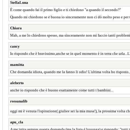
StellaLuna
È come quando fai il primo figlio e ti chiedono "a quando il secondo?"
Quando mi chiedono se ė buona io sinceramente non ci dò molto peso e per 
Chiara
Mah, a me lo chiedono spesso, ma sinceramente non mi faccio tanti problemi è
cancy
Io rispondo che è bravissimo,anche se in quel momento è in terra che urla...L'
mamitta
Che domanda idiota, quando me la fanno li odio! L'ultima volta ho risposto..
aleberto
anche io rispondo che è buono esattamente come tutti i bambini...
rossanalib
oggi mi è venuta l'ispirazione( giuliee sei la mia musa!), la prossima volta 
apu_cla
A me irrita sempre questa domanda (ma la lista é luuunga) e rispondo: "tutti 