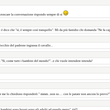
troncare la conversazione rispondo sempre di si
 dico che "sì, è sempre così tranquillo". Mi da più fastidio chi domanda "Ne fa ca
occhio del padrone ingrassa il cavallo...
."Sì, come tutti i bambini del mondo!"...e chi vuole intendere intenda!
che me lo chiedono risponderò:" mmm...non so..... con le patate non ancora lo provo!
i bambini sono buoni,sono gli adulti ad esserlo meno"..tié!!