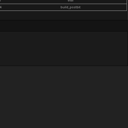
6
eval
4
build_postbit