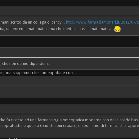
 mani scritto da un collega di cancy....
http://www.farmaciamonari.it/2012/07/pe
ia, un teorema matematico ma che mette in crisi la matematica...
ioni, che non danno dipendenza
me, ma sappiamo che l'omeopatia è così...
che fa ricorso ad una farmacologia omeopatica moderna con delle solide basi 
 e soprattutto, e questo è ciò che più ci piace, disponiamo di farmaci che rappr