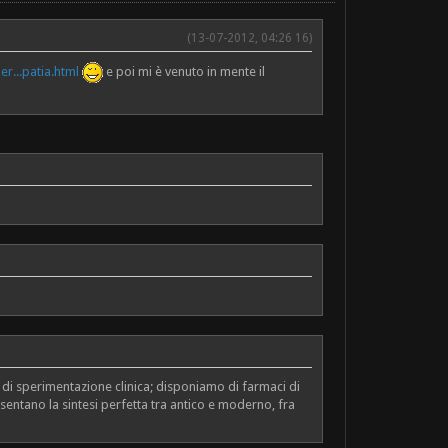
(13-07-2012, 04:26 16)
r...patia.html
e poi mi è venuto in mente il
di sperimentazione clinica; disponiamo di farmaci di
esentano la sintesi perfetta tra antico e moderno, fra