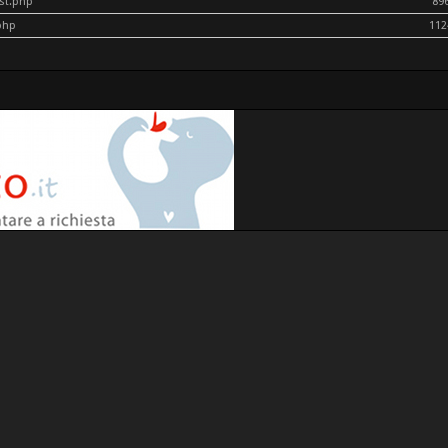
ost.php
89
php
112