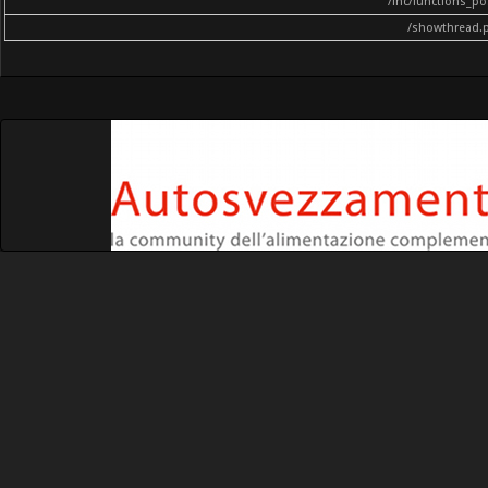
/inc/functions_p
/showthread.