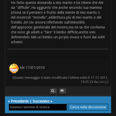
Ho fatto questa domanda a mio marito e lui ritiene che Ale
sia "difficile".Ha aggiunto che anche secondo sua mamma
(chissà se il pensiero è frutto della mente di mio marito o
del mostro)è "monello",addirittura più di mio marito e del
fratello..bè sto ancora riflettendo sull'imbecilità
dell'approccio genitoriale del mostro,ma mi sa che conferma
che sono gli adulti a "fare" il bimbo difficle,anche solo
definendolo tale un bimbo un po'più vivace o fuori dai soliti
schemi!
Ale 17/07/2010
(Questo messaggio è stato modificato l'ultima volta il: 11-11-2011,
10:25 22 da
cancy
.)
«
Precedente
|
Successivo
»