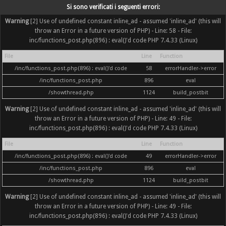
Si sono verificati i seguenti errori:
Warning
[2] Use of undefined constant inline_ad - assumed 'inline_ad' (this will
throw an Error in a future version of PHP) - Line: 58 - File:
inc/functions_post.php(896) : eval()'d code PHP 7.4.33 (Linux)
File
Line
Function
/inc/functions_post.php(896) : eval()'d code
58
errorHandler->error
/inc/functions_post.php
896
eval
/showthread.php
1124
build_postbit
Warning
[2] Use of undefined constant inline_ad - assumed 'inline_ad' (this will
throw an Error in a future version of PHP) - Line: 49 - File:
inc/functions_post.php(896) : eval()'d code PHP 7.4.33 (Linux)
File
Line
Function
/inc/functions_post.php(896) : eval()'d code
49
errorHandler->error
/inc/functions_post.php
896
eval
/showthread.php
1124
build_postbit
Warning
[2] Use of undefined constant inline_ad - assumed 'inline_ad' (this will
throw an Error in a future version of PHP) - Line: 49 - File:
inc/functions_post.php(896) : eval()'d code PHP 7.4.33 (Linux)