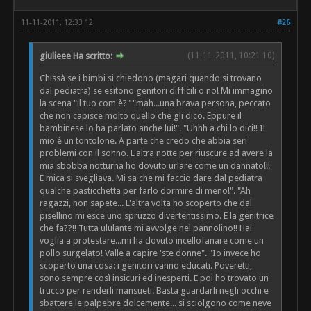
11-11-2011, 12:33 12
#26
giulieee Ha scritto:
(11-11-2011, 10:21 10)
Chissà se i bimbi si chiedono (magari quando si trovano
dal pediatra) se esitono genitori difficili o no! Mi immagino
la scena "il tuo com'è?" "mah...una brava persona, peccato
che non capisce molto quello che gli dico. Eppure il
bambinese lo ha parlato anche lui!". "Uhhh a chi lo dici!! Il
mio è un tontolone. A parte che credo che abbia seri
problemi con il sonno. L'altra notte per riuscure ad avere la
mia sbobba notturna ho dovuto urlare come un dannato!!!
E mica si svegliava. Mi sa che mi faccio dare dal pediatra
qualche pasticchetta per farlo dormire di meno!". "Ah
ragazzi, non sapete... L'altra volta ho scoperto che dal
pisellino mi esce uno spruzzo divertentissimo. E la genitrice
che fa??!! Tutta ululante mi avvolge nel pannolino!! Hai
voglia a protestare...mi ha dovuto incellofanare come un
pollo surgelato! Valle a capire 'ste donne". "Io invece ho
scoperto una cosa: i genitori vanno educati. Poveretti,
sono sempre così insicuri ed inesperti. E poi ho trovato un
trucco per renderli mansueti. Basta guardarli negli occhi e
sbattere le palpebre dolcemente... si sciolgono come neve