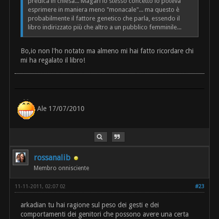
predica in chiesa... Magari lo stesso concetto lo poteva
esprimere in maniera meno "monacale"... ma questo è
probabilmente il fattore genetico che parla, essendo il
libro indirizzato più che altro a un pubblico femminile...
Bo,io non l'ho notato ma almeno mi hai fatto ricordare chi
mi ha regalato il libro!
Ale 17/07/2010
rossanalib
Membro onnisciente
11-11-2011, 02:07 02
#23
arkadian tu hai ragione sul peso dei gesti e dei
comportamenti dei genitori che possono avere una certa