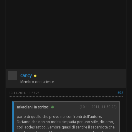
cancy
Membro onnisciente
10-11-2011, 11:57 23
#22
arkadian Ha scritto:
(10-11-2011, 11:50 23)
parlo di quello che provo nei confronti dell'autore.
Diciamo che non ho molta simpatia per uno stile, diciamo,
così ecclesiastico. Sembra quasi di sentire il sacerdote che