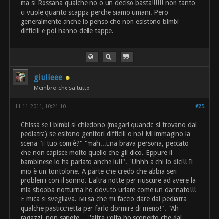
ma si Rossana qualche no o un deciso basta!!!!!! non tanto
ci vuole quanto scappa perche siamo umani. Pero
generalmente anche io penso che non esistono bimbi
difficili e poi hanno delle tappe.
giulieee
Membro che sa tutto
11-11-2011, 10:21 10
#25
Chissà se i bimbi si chiedono (magari quando si trovano dal
pediatra) se esitono genitori difficili o no! Mi immagino la
scena "il tuo com'è?" "mah...una brava persona, peccato
che non capisce molto quello che gli dico. Eppure il
bambinese lo ha parlato anche lui!". "Uhhh a chi lo dici!! Il
mio è un tontolone. A parte che credo che abbia seri
problemi con il sonno. L'altra notte per riuscure ad avere la
mia sbobba notturna ho dovuto urlare come un dannato!!!
E mica si svegliava. Mi sa che mi faccio dare dal pediatra
qualche pasticchetta per farlo dormire di meno!". "Ah
ragazzi, non sapete... L'altra volta ho scoperto che dal