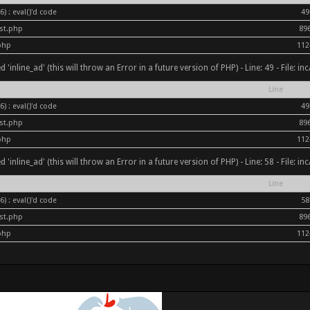
) : eval()'d code
49
ost.php
89
php
112
inline_ad' (this will throw an Error in a future version of PHP) - Line: 49 - File: i
Line
) : eval()'d code
49
ost.php
89
php
112
inline_ad' (this will throw an Error in a future version of PHP) - Line: 58 - File: i
Line
) : eval()'d code
58
ost.php
89
php
112