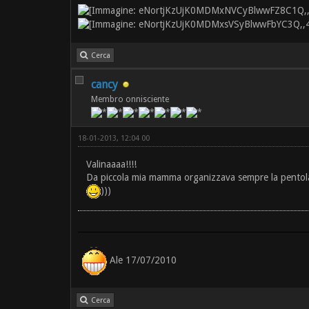
Cerca
cancy
Membro onnisciente
18-01-2013, 12:04 00
Valinaaaa!!!!
Da piccola mia mamma organizzava sempre la pentolacci
)))
Ale 17/07/2010
Cerca