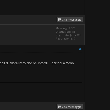
Cita messaggio
Messaggi: 2.351
Discussioni: 86
Registrato: Jan 2011
Reputazione:
0
#3
li di allora!Però che bei ricordi...(per noi almeno
Cita messaggio