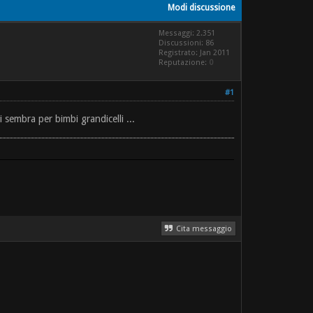
Modi discussione
Messaggi: 2.351
Discussioni: 86
Registrato: Jan 2011
Reputazione:
0
#1
 sembra per bimbi grandicelli ...
Cita messaggio