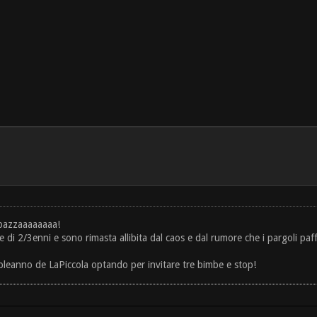
pazzaaaaaaaa!
i 2/3enni e sono rimasta allibita dal caos e dal rumore che i pargoli paffut
ompleanno de LaPiccola optando per invitare tre bimbe e stop!