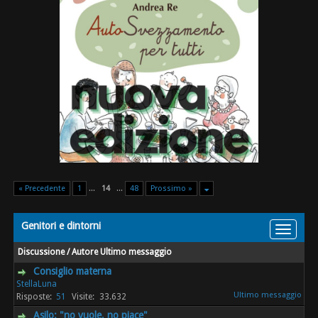
« Precedente
1
...
14
...
48
Prossimo »
Genitori e dintorni
Discussione
/
Autore
Ultimo messaggio
Consiglio materna
StellaLuna
51
33.632
Asilo: "no vuole, no piace"