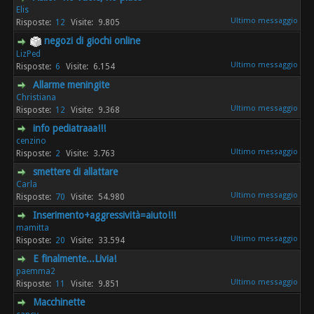
Elis
12
9.805
negozi di giochi online
LizPed
6
6.154
Allarme meningite
Christiana
12
9.368
info pediatraaa!!!
cenzino
2
3.763
smettere di allattare
Carla
70
54.980
Inserimento+aggressività=aiuto!!!
mamitta
20
33.594
E finalmente...Livia!
paemma2
11
9.851
Macchinette