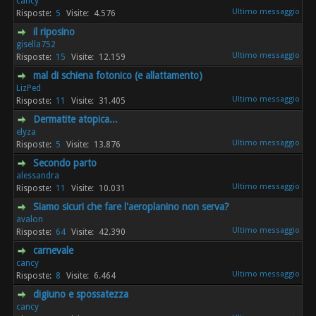
cancy
5
4.576
il riposino
gisella752
15
12.159
mal di schiena fotonico (e allattamento)
LizPed
11
31.405
Dermatite atopica...
elyza
5
13.876
Secondo parto
alessandra
11
10.031
Siamo sicuri che fare l'aeroplanino non serva?
avalon
64
42.390
carnevale
cancy
8
6.464
digiuno e spossatezza
cancy