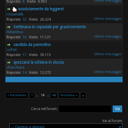
8
6.963
assolutamente da leggere!
rossanalib
32
26.324
Settimana in ospedale per grastroenterite
Helianthus
16
11.121
candida da pannolino
LizPed
11
30.115
spezzarsi la schiena in doccia
chiarchiara
14
12.272
« Precedente
1
...
14
...
48
Prossimo »
Cerca nel forum:
Vai al forum: