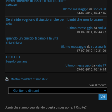
vorrei smettere di essere il suo ciuccio!!!
raffika83
Ultimo messaggio
da
sonica60
04-02-2012, 04:47 16
Se al nido vogliono il ciuccio anche per i bimbi che non lo usano
aela
Ultimo messaggio
da
emilia
10-04-2011, 07:44 07
quando un ciuccio ti cambia la vita
chiarchiara
Ultimo messaggio
da
rossanalib
17-07-2010, 12:21 00
CIUCCIO
begolo giuliana
Ultimo messaggio
da
katia77
09-06-2010, 02:16 14
Mostra modalità stampabile
Vai al forum:
Utenti che stanno guardando questa discussione: 1 Ospite(i)