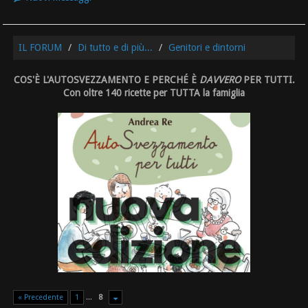
IL FORUM
Di tutto e di più...
Genitori e dintorni
COS'È L'AUTOSVEZZAMENTO E PERCHÉ È
DAVVERO
PER TUTTI.
Con oltre 140 ricette per TUTTA la famiglia
« Precedente
1
...
8