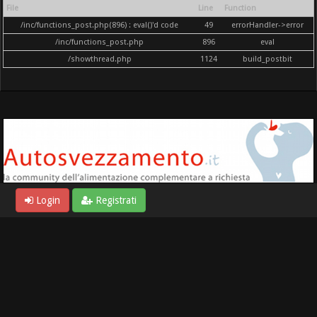
File
Line
Function
/inc/functions_post.php(896) : eval()'d code
49
errorHandler->error
/inc/functions_post.php
896
eval
/showthread.php
1124
build_postbit
Login
Registrati