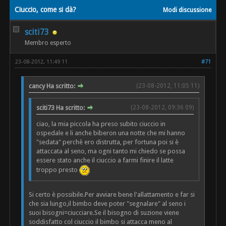
Ciuccio, come si dà?
Modi discussione
sciti73
Membro esperto
23-08-2012, 11:49 11
#71
cancy Ha scritto:
(23-08-2012, 11:05 11)
sciti73 Ha scritto:
(23-08-2012, 09:36 09)
ciao, la mia piccola ha preso subito ciuccio in
ospedale e li anche biberon una notte che mi hanno
"sedata" perchè ero distrutta, per fortuna poi si è
attaccata al seno, ma ogni tanto mi chiedo se possa
essere stato anche il ciuccio a farmi finire il latte
troppo presto
Si certo è possibile.Per avviare bene l'allattamento e far si
che sia lungo,il bimbo deve poter "segnalare" al seno i
suoi bisogni=ciucciare.Se il bisogno di suzione viene
soddisfatto col ciuccio il bimbo si attacca meno al