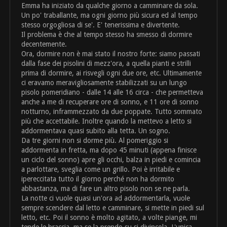
Emma ha iniziato da qualche giorno a camminare da sola.
Un po' traballante, ma ogni giorno più sicura ed al tempo
stesso orgogliosa di se'. E' tenerissima e divertente.
Il problema è che al tempo stesso ha smesso di dormire
decentemente.
Ora, dormire non è mai stato il nostro forte: siamo passati
dalla fase dei pisolini di mezz'ora, a quella pianti e strilli
prima di dormire, ai risvegli ogni due ore, etc. Ultimamente
ci eravamo meravigliosamente stabilizzati su un lungo
pisolo pomeridiano - dalle 14 alle 16 circa - che permetteva
anche a me di recuperare ore di sonno, e 11 ore di sonno
notturno, inframmezzato da due poppate. Tutto sommato
più che accettabile. Inoltre quando la mettevo a letto si
addormentava quasi subito alla tetta. Un sogno.
Da tre giorni non si dorme più. Al pomeriggio si
addormenta in fretta, ma dopo 45 minuti (appena finisce
un ciclo del sonno) apre gli occhi, balza in piedi e comincia
a parlottare, sveglia come un grillo. Poi è irritabile e
ipereccitata tutto il giorno perché non ha dormito
abbastanza, ma di fare un altro pisolo non se ne parla.
La notte ci vuole quasi un'ora ad addormentarla, vuole
sempre scendere dal letto e camminare, si mette in piedi sul
letto, etc. Poi il sonno è molto agitato, a volte piange, mi