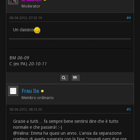
Moderator
08-04-2012, 07:52 19
#4
Un classico
BM
06-09
C (ex PA)
20-10-11
Frau Ila
Membro ordinario
08-04-2012, 08:16 20
#5
Grazie a tutti… fa sempre bene sentirsi dire che è tutto
normale e che passerà! :-)
@Valina: Emma ha quasi un anno. L'ansia da separazione
credevo di averla superata con la fase "risvegli ogni due ore