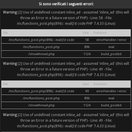
Si sono verificati i seguenti errori:
Warning
[2] Use of undefined constant inline_ad - assumed 'inline_ad' (this will
throw an Error in a future version of PHP) - Line: 58 - File:
inc/functions_post.php(896) : eval()'d code PHP 7.4.33 (Linux)
File
Line
Function
/inc/functions_post.php(896) : eval()'d code
58
errorHandler->error
/inc/functions_post.php
896
eval
/showthread.php
1124
build_postbit
Warning
[2] Use of undefined constant inline_ad - assumed 'inline_ad' (this will
throw an Error in a future version of PHP) - Line: 49 - File:
inc/functions_post.php(896) : eval()'d code PHP 7.4.33 (Linux)
File
Line
Function
/inc/functions_post.php(896) : eval()'d code
49
errorHandler->error
/inc/functions_post.php
896
eval
/showthread.php
1124
build_postbit
Warning
[2] Use of undefined constant inline_ad - assumed 'inline_ad' (this will
throw an Error in a future version of PHP) - Line: 49 - File:
inc/functions_post.php(896) : eval()'d code PHP 7.4.33 (Linux)