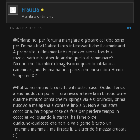
Frau Ila
Membro ordinario
10-04-2012, 03:39 15
#9
@Chiara: no, per fortuna mangiare e giocare col cibo sono
per Emma attività altrettanto interessanti che il camminare!
A proposito, ultimamente è un pozzo senza fondo a
tavola, sarà mica dovuto anche quello al camminare?
Dicono che i bambini dimagriscono quando iniziano a
camminare, ma Emma ha una panza che mi sembra Homer
Simpson! XD
@Raffa: nemmeno la cozzite è il nostro caso. Oddio, forse,
a suo modo, un po' si… ora riesco a tenerla in braccio pure
qualche minuto prima che mi spinga via e si divincoli, prima
riuscivo a malapena a contare fino a 5! Non è mai stata
coccolona, ha troppe cose da fare per perdere tempo in
coccole! Poi quando è stanca, ha fame o c'è
qualcuno/qualcosa che non le va a genio è tutto un
"mamma mamma", ma finisce lì. D'altronde è mezza crucca!
:-)