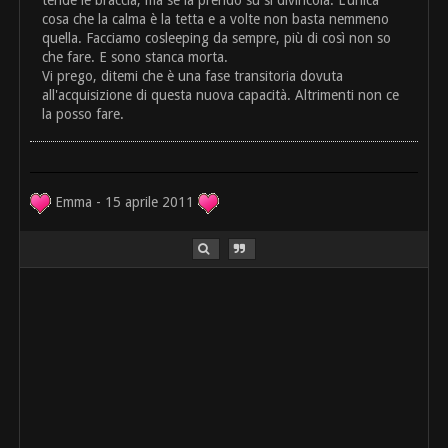
tende le braccia, ma se la prendo su si divincola. L'unica
cosa che la calma è la tetta e a volte non basta nemmeno
quella. Facciamo cosleeping da sempre, più di così non so
che fare. E sono stanca morta.
Vi prego, ditemi che è una fase transitoria dovuta
all'acquisizione di questa nuova capacità. Altrimenti non ce
la posso fare.
Emma - 15 aprile 2011