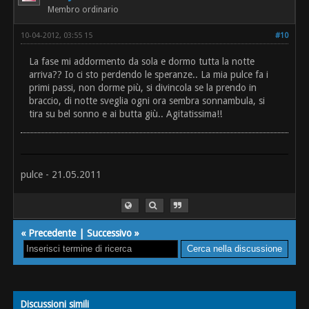
Membro ordinario
10-04-2012, 03:55 15
#10
La fase mi addormento da sola e dormo tutta la notte
arriva?? Io ci sto perdendo le speranze.. La mia pulce fa i
primi passi, non dorme più, si divincola se la prendo in
braccio, di notte sveglia ogni ora sembra sonnambula, si
tira su bel sonno e ai butta giù.. Agitatissima!!
pulce - 21.05.2011
«
Precedente
|
Successivo
»
Discussioni simili