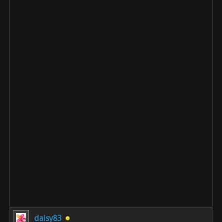
daisy83