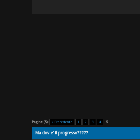
Pagine (5):
« Precedente
1
2
3
4
5
Ma dov e' il progresso?????