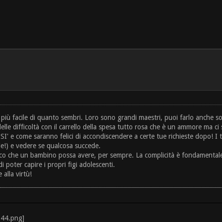
 più facile di quanto sembri. Loro sono grandi maestri, puoi farlo anche solo
delle difficoltà con il carrello della spesa tutto rosa che è un ammore ma ci
I' e come saranno felici di accondiscendere a certe tue richieste dopo! I
le!) e vedere se qualcosa succede.
mico che un bambino possa avere, per sempre. La complicità è fondamentale. 
poter capire i propri figi adolescenti.
alla virtù!