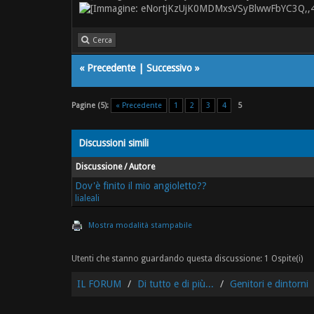
Cerca
«
Precedente
|
Successivo
»
Pagine (5):
« Precedente
1
2
3
4
5
Discussioni simili
Discussione / Autore
Dov'è finito il mio angioletto??
lialeali
Mostra modalità stampabile
Utenti che stanno guardando questa discussione: 1 Ospite(i)
IL FORUM
Di tutto e di più...
Genitori e dintorni