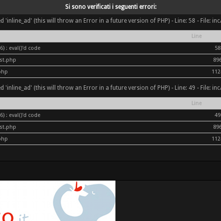
Si sono verificati i seguenti errori:
inline_ad' (this will throw an Error in a future version of PHP) - Line: 58 - File: i
Line
) : eval()'d code
58
ost.php
89
php
112
inline_ad' (this will throw an Error in a future version of PHP) - Line: 49 - File: i
Line
) : eval()'d code
49
ost.php
89
php
112