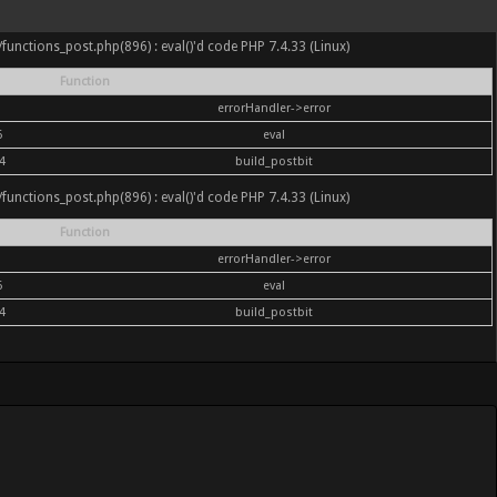
nc/functions_post.php(896) : eval()'d code PHP 7.4.33 (Linux)
Function
errorHandler->error
6
eval
4
build_postbit
nc/functions_post.php(896) : eval()'d code PHP 7.4.33 (Linux)
Function
errorHandler->error
6
eval
4
build_postbit