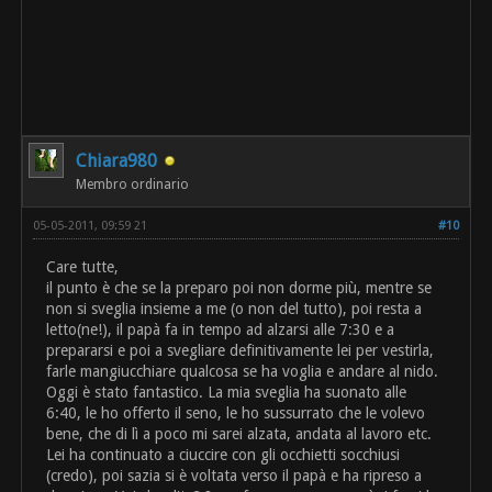
Chiara980
Membro ordinario
05-05-2011, 09:59 21
#10
Care tutte,
il punto è che se la preparo poi non dorme più, mentre se
non si sveglia insieme a me (o non del tutto), poi resta a
letto(ne!), il papà fa in tempo ad alzarsi alle 7:30 e a
prepararsi e poi a svegliare definitivamente lei per vestirla,
farle mangiucchiare qualcosa se ha voglia e andare al nido.
Oggi è stato fantastico. La mia sveglia ha suonato alle
6:40, le ho offerto il seno, le ho sussurrato che le volevo
bene, che di lì a poco mi sarei alzata, andata al lavoro etc.
Lei ha continuato a ciuccire con gli occhietti socchiusi
(credo), poi sazia si è voltata verso il papà e ha ripreso a