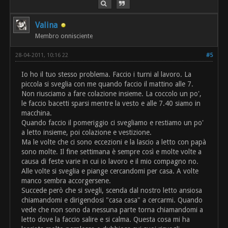
Valina
Membro onnisciente
28-04-2011, 10:16 22
#5
Io ho il tuo stesso problema. Faccio i turni al lavoro. La
piccola si sveglia con me quando faccio il mattino alle 7.
Non riusciamo a fare colazione insieme. La coccolo un po',
le faccio bacetti sparsi mentre la vesto e alle 7.40 siamo in
macchina.
Quando faccio il pomeriggio ci svegliamo e restiamo un po'
a letto insieme, poi colazione e vestizione.
Ma le volte che ci sono eccezioni e la lascio a letto con papà
sono molte. Il fine settimana è sempre così e molte volte a
causa di feste varie in cui io lavoro e il mio compagno no.
Alle volte si sveglia e piange cercandomi per casa. A volte
manco sembra accorgersene.
Succede però che si svegli, scenda dal nostro letto ansiosa
chiamandomi e dirigendosi "casa casa" a cercarmi. Quando
vede che non sono da nessuna parte torna chiamandomi a
letto dove la faccio salire e si calma. Questa cosa mi ha