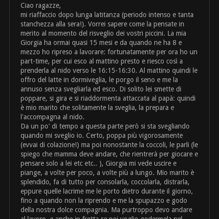
Ciao ragazze,
mi riaffaccio dopo lunga latitanza (periodo intenso e tanta
stanchezza alla sera!). Vorrei sapere come la pensate in
merito al momento del risveglio dei vostri piccini. La mia
Giorgia ha ormai quasi 15 mesi e da quando ne ha 8 e
mezzo ho ripreso a lavorare: fortunatamente per ora ho un
part-time, per cui esco al mattino presto e riesco così a
prenderla al nido verso le 16:15-16:30. Al mattino quindi le
offro del latte in dormiveglia, le porgo il seno e me la
annuso senza svegliarla ed esco. Di solito lei smette di
poppare, si gira e si riaddormenta attaccata al papà: quindi
è mio marito che solitamente la sveglia, la prepara e
l'accompagna al nido.
Da un po' di tempo a questa parte però si sta svegliando
quando mi sveglio io. Certo, poppa più vigorosamente
(evvai di colazione!) ma poi nonostante la coccoli, le parli (le
spiego che mamma deve andare, che rientrerà per giocare e
pensare solo a lei etc etc.. ), Giorgia mi vede uscire e
piange, a volte per poco, a volte più a lungo. Mio marito è
splendido, fa di tutto per consolarla, coccolarla, distrarla,
eppure quelle lacrime me le porto dietro durante il giorno,
fino a quando non la riprendo e me la spupazzo e godo
della nostra dolce compagnia. Ma purtroppo devo andare