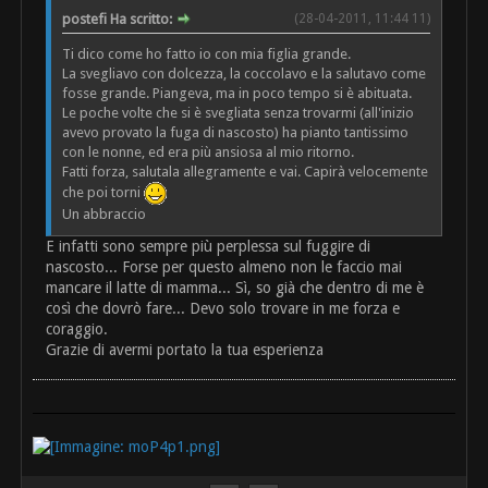
postefi Ha scritto:
(28-04-2011, 11:44 11)
Ti dico come ho fatto io con mia figlia grande.
La svegliavo con dolcezza, la coccolavo e la salutavo come
fosse grande. Piangeva, ma in poco tempo si è abituata.
Le poche volte che si è svegliata senza trovarmi (all'inizio
avevo provato la fuga di nascosto) ha pianto tantissimo
con le nonne, ed era più ansiosa al mio ritorno.
Fatti forza, salutala allegramente e vai. Capirà velocemente
che poi torni
Un abbraccio
E infatti sono sempre più perplessa sul fuggire di
nascosto... Forse per questo almeno non le faccio mai
mancare il latte di mamma... Sì, so già che dentro di me è
così che dovrò fare... Devo solo trovare in me forza e
coraggio.
Grazie di avermi portato la tua esperienza