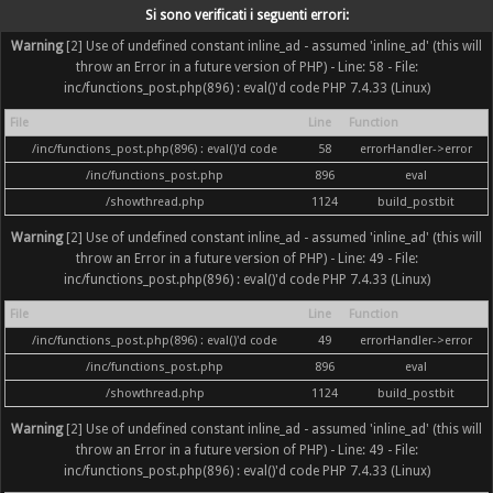
Si sono verificati i seguenti errori:
Warning
[2] Use of undefined constant inline_ad - assumed 'inline_ad' (this will
throw an Error in a future version of PHP) - Line: 58 - File:
inc/functions_post.php(896) : eval()'d code PHP 7.4.33 (Linux)
File
Line
Function
/inc/functions_post.php(896) : eval()'d code
58
errorHandler->error
/inc/functions_post.php
896
eval
/showthread.php
1124
build_postbit
Warning
[2] Use of undefined constant inline_ad - assumed 'inline_ad' (this will
throw an Error in a future version of PHP) - Line: 49 - File:
inc/functions_post.php(896) : eval()'d code PHP 7.4.33 (Linux)
File
Line
Function
/inc/functions_post.php(896) : eval()'d code
49
errorHandler->error
/inc/functions_post.php
896
eval
/showthread.php
1124
build_postbit
Warning
[2] Use of undefined constant inline_ad - assumed 'inline_ad' (this will
throw an Error in a future version of PHP) - Line: 49 - File:
inc/functions_post.php(896) : eval()'d code PHP 7.4.33 (Linux)