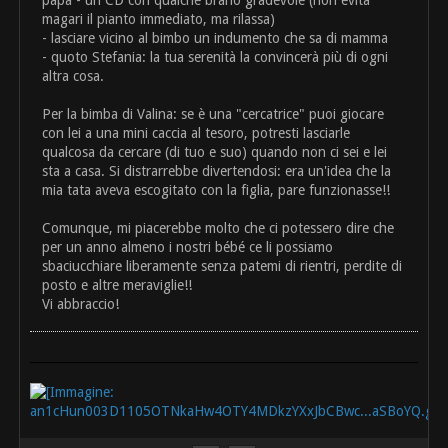
papà - un CD con qualche brano gradevole (non evita
magari il pianto immediato, ma rilassa)
- lasciare vicino al bimbo un indumento che sa di mamma
- quoto Stefania: la tua serenità la convincerà più di ogni
altra cosa.
Per la bimba di Valina: se è una "cercatrice" puoi giocare
con lei a una mini caccia al tesoro, potresti lasciarle
qualcosa da cercare (di tuo e suo) quando non ci sei e lei
sta a casa. Si distrarrebbe divertendosi: era un'idea che la
mia tata aveva escogitato con la figlia, pare funzionasse!!
Comunque, mi piacerebbe molto che ci potessero dire che
per un anno almeno i nostri bébé ce li possiamo
sbaciucchiare liberamente senza patemi di rientri, perdite di
posto e altre meraviglie!!
Vi abbraccio!