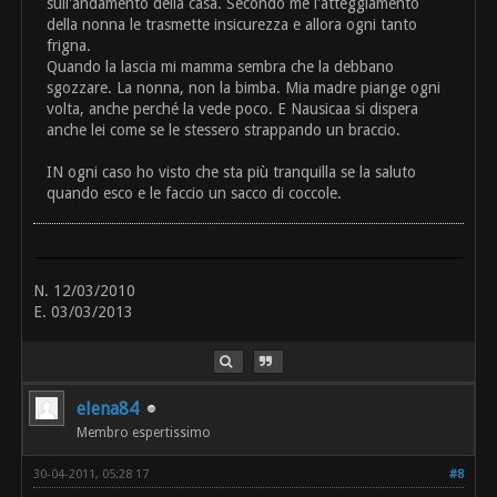
sull'andamento della casa. Secondo me l'atteggiamento
della nonna le trasmette insicurezza e allora ogni tanto
frigna.
Quando la lascia mi mamma sembra che la debbano
sgozzare. La nonna, non la bimba. Mia madre piange ogni
volta, anche perché la vede poco. E Nausicaa si dispera
anche lei come se le stessero strappando un braccio.
IN ogni caso ho visto che sta più tranquilla se la saluto
quando esco e le faccio un sacco di coccole.
N. 12/03/2010
E. 03/03/2013
elena84
Membro espertissimo
30-04-2011, 05:28 17
#8