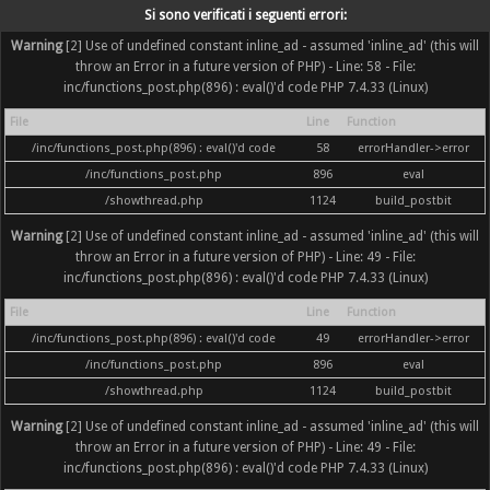
Si sono verificati i seguenti errori:
Warning
[2] Use of undefined constant inline_ad - assumed 'inline_ad' (this will
throw an Error in a future version of PHP) - Line: 58 - File:
inc/functions_post.php(896) : eval()'d code PHP 7.4.33 (Linux)
File
Line
Function
/inc/functions_post.php(896) : eval()'d code
58
errorHandler->error
/inc/functions_post.php
896
eval
/showthread.php
1124
build_postbit
Warning
[2] Use of undefined constant inline_ad - assumed 'inline_ad' (this will
throw an Error in a future version of PHP) - Line: 49 - File:
inc/functions_post.php(896) : eval()'d code PHP 7.4.33 (Linux)
File
Line
Function
/inc/functions_post.php(896) : eval()'d code
49
errorHandler->error
/inc/functions_post.php
896
eval
/showthread.php
1124
build_postbit
Warning
[2] Use of undefined constant inline_ad - assumed 'inline_ad' (this will
throw an Error in a future version of PHP) - Line: 49 - File:
inc/functions_post.php(896) : eval()'d code PHP 7.4.33 (Linux)