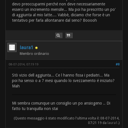
devo preoccuparmi perché non deve necessariamente
esserci un incremento mensile... Ma poi ha prescritto un po'
di aggiunta al mio latte.... Vabbè, diciamo che forse è un
tentativo per farla allontanare dal seno? Booooh
laura1
Membro ordinario
08-07-2014, 07:19 19
#8
Stò vizio dell aggiunta... Ce l hanno fissa i pediatri... Ma
poi ha senso o a 7 mesi quando lo svezzamento é iniziato?
Mah
Mi sembra comunque un consiglio un po ansiogeno .. Di
fatto tu tranquilla non stai
(Questo messaggio è stato modificato l'ultima volta il: 08-07-2014,
07:21 19 da
laura1
.)