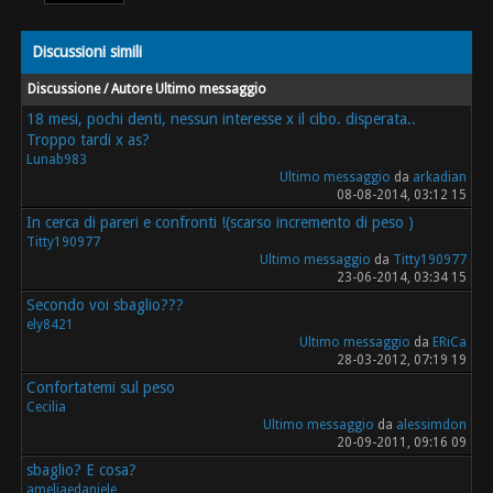
Discussioni simili
Discussione / Autore
Ultimo messaggio
18 mesi, pochi denti, nessun interesse x il cibo. disperata..
Troppo tardi x as?
Lunab983
Ultimo messaggio
da
arkadian
08-08-2014, 03:12 15
In cerca di pareri e confronti !(scarso incremento di peso )
Titty190977
Ultimo messaggio
da
Titty190977
23-06-2014, 03:34 15
Secondo voi sbaglio???
ely8421
Ultimo messaggio
da
ERiCa
28-03-2012, 07:19 19
Confortatemi sul peso
Cecilia
Ultimo messaggio
da
alessimdon
20-09-2011, 09:16 09
sbaglio? E cosa?
ameliaedaniele