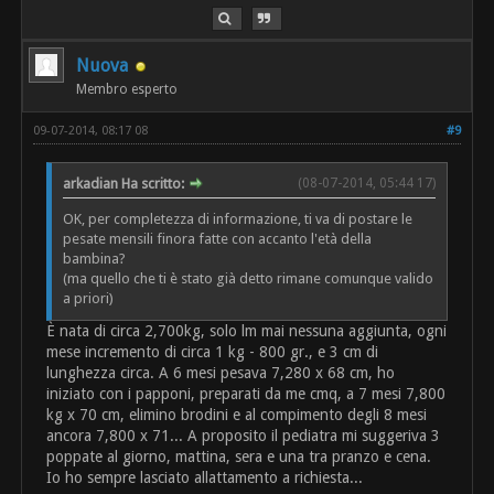
Nuova
Membro esperto
09-07-2014, 08:17 08
#9
arkadian Ha scritto:
(08-07-2014, 05:44 17)
OK, per completezza di informazione, ti va di postare le
pesate mensili finora fatte con accanto l'età della
bambina?
(ma quello che ti è stato già detto rimane comunque valido
a priori)
È nata di circa 2,700kg, solo lm mai nessuna aggiunta, ogni
mese incremento di circa 1 kg - 800 gr., e 3 cm di
lunghezza circa. A 6 mesi pesava 7,280 x 68 cm, ho
iniziato con i papponi, preparati da me cmq, a 7 mesi 7,800
kg x 70 cm, elimino brodini e al compimento degli 8 mesi
ancora 7,800 x 71... A proposito il pediatra mi suggeriva 3
poppate al giorno, mattina, sera e una tra pranzo e cena.
Io ho sempre lasciato allattamento a richiesta...