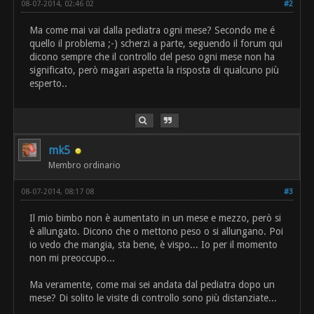
08-07-2014, 02:46 02
#2
Ma come mai vai dalla pediatra ogni mese? Secondo me é
quello il problema ;-) scherzi a parte, seguendo il forum qui
dicono sempre che il controllo del peso ogni mese non ha
significato, però magari aspetta la risposta di qualcuno più
esperto..
mk5
Membro ordinario
08-07-2014, 08:17 08
#3
Il mio bimbo non è aumentato in un mese e mezzo, però si
è allungato. Dicono che o mettono peso o si allungano. Poi
io vedo che mangia, sta bene, è vispo... Io per il momento
non mi preoccupo...
Ma veramente, come mai sei andata dal pediatra dopo un
mese? Di solito le visite di controllo sono più distanziate...