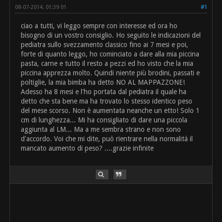
08-07-2014, 01:39 01
#1
ciao a tutti, vi leggo sempre con interesse ed ora ho
bisogno di un vostro consiglio. Ho seguito le indicazioni del
pediatra sullo svezzamento classico fino ai 7 mesi e poi,
forte di quanto leggo, ho cominciato a dare alla mia piccina
pasta, carne e tutto il resto a pezzi ed ho visto che la mia
piccina apprezza molto. Quindi niente più brodini, passati e
poltiglie, la mia bimba ha detto NO AL MAPPAZZONE!
Adesso ha 8 mesi e l'ho portata dal pediatra il quale ha
detto che sta bene ma ha trovato lo stesso identico peso
del mese scorso. Non è aumentata neanche un etto! Solo 1
cm di lunghezza... Mi ha consigliato di dare una piccola
aggiunta al LM... Ma a me sembra strano e non sono
d'accordo. Voi che mi dite, può rientrare nella normalità il
mancato aumento di peso? ....grazie infinite